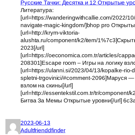
Русские Тачки: Десятка и 12 Открытые ур
Литература:
[url=https://wanderingwithcallie.com/2022/10
navigate-magic-kingdom/]bhop pro Открытые
[url=http://krym-viktoria-
alushta.ru/component/k2/item/1%7c3]Скрыт
2023[/url]
[url=https://oeconomica.com.tr/articles/cap
208301]Escape room – Игры на логику взлом
[url=https://ulanni.si/2023/04/13/kopalke-rio-
spletni-trgovinici/#comment-2096]Маруся 
взлом на скины[/url]
[url=http://essentekstil.com.tr/tr/component/
Битва За Мемы Открытые уровни[/url] 6c3
2023-06-13
Adultfrienddfinder