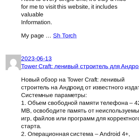
for me to visit this website, it includes
valuable
Information.
My page …
Sh Torch
2023-06-13
Tower Craft: ленивый строитель для Андр
Новый обзор на Tower Craft: ленивый
строитель на Андроид от известного изда
Системные параметры:
1. Объем свободной памяти телефона – 4
MB, освободите память от неиспользуем
игр, файлов или программ для корректног
старта.
2. Операционная система – Android 4+,