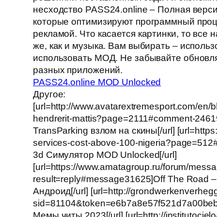
несходство PASS24.online – Полная верс
которые оптимизируют программный проце
рекламой. Что касается картинки, то все 
же, как и музыка. Вам выбирать – исполь
использовать МОД. Не забывайте обновл
разных приложений.
PASS24.online MOD Unlocked
Другое:
[url=http://www.avatarextremesport.com/en/b
hendrerit-mattis?page=2111#comment-2461
TransParking взлом на скины[/url] [url=http
services-cost-above-100-nigeria?page=51
3d Симулятор MOD Unlocked[/url]
[url=https://www.amatagroup.ru/forum/mes
result=reply#message31625]Off The Road –
Андроид[/url] [url=http://grondwerkenverhe
sid=81104&token=e6b7a8e57f521d7a00beb
Мемы читы 2023[/url] [url=http://institutoci