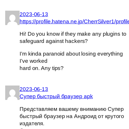
2023-06-13
https://profile.hatena.ne.jp/CherrSilver1/profil
Hi! Do you know if they make any plugins to
safeguard against hackers?
I’m kinda paranoid about losing everything
I’ve worked
hard on. Any tips?
2023-06-13
Супер быстрый браузер apk
Представляем вашему вниманию Супер
быстрый браузер на Андроид от крутого
издателя.