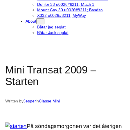
Dehler 33 u0026#8211; Mach 1
Mount Gay 30 u0026#8211; Bandito
X332 u0026#8211; MyWay
About
Båtar jag seglat
Båtar Jack seglat
Mini Transat 2009 –
Starten
Written by
Jesper
in
Classe Mini
På söndagsmorgonen var det återigen