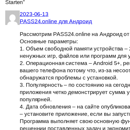
Starten”
2023-06-13
PASS24.online для Андроид
Рассмотрим PASS24.online на Андроид от
Основные параметры:
1. Объем свободной памяти устройства – 
ненужных игр, файлов или программ для 
2. Операционная система – Android 5+, 
вашего телефона потому что, из-за несоо
обнаружатся проблемы с установкой.
3. Популярность – по состоянию на сегод
приложения четко демонстрирует сумма у
популярней.
4. Дата обновления – на сайте опубликов
– установите приложение, если вы запус
Программа выполняет свою основную фун
решеннии поставленных задач и экономи