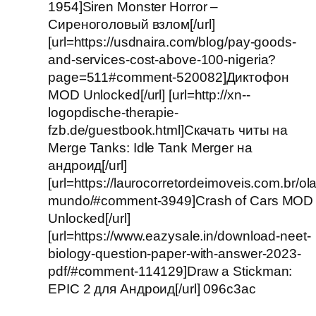
1954]Siren Monster Horror –
Сиреноголовый взлом[/url]
[url=https://usdnaira.com/blog/pay-goods-
and-services-cost-above-100-nigeria?
page=511#comment-520082]Диктофон
MOD Unlocked[/url] [url=http://xn--
logopdische-therapie-
fzb.de/guestbook.html]Скачать читы на
Merge Tanks: Idle Tank Merger на
андроид[/url]
[url=https://laurocorretordeimoveis.com.br/ola
mundo/#comment-3949]Crash of Cars MOD
Unlocked[/url]
[url=https://www.eazysale.in/download-neet-
biology-question-paper-with-answer-2023-
pdf/#comment-114129]Draw a Stickman:
EPIC 2 для Андроид[/url] 096c3ac