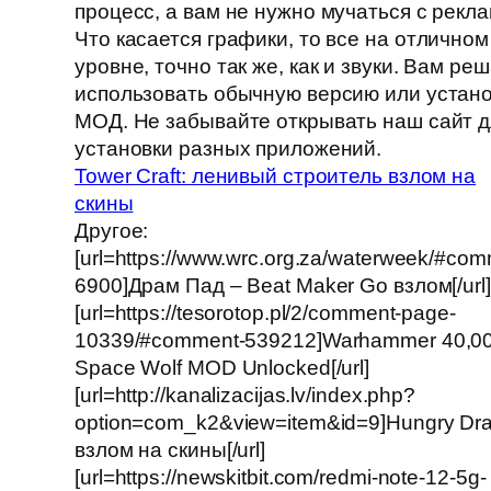
процесс, а вам не нужно мучаться с рекла
Что касается графики, то все на отличном
уровне, точно так же, как и звуки. Вам реш
использовать обычную версию или устан
МОД. Не забывайте открывать наш сайт д
установки разных приложений.
Tower Craft: ленивый строитель взлом на
скины
Другое:
[url=https://www.wrc.org.za/waterweek/#com
6900]Драм Пад – Beat Maker Go взлом[/url]
[url=https://tesorotop.pl/2/comment-page-
10339/#comment-539212]Warhammer 40,00
Space Wolf MOD Unlocked[/url]
[url=http://kanalizacijas.lv/index.php?
option=com_k2&view=item&id=9]Hungry Dr
взлом на скины[/url]
[url=https://newskitbit.com/redmi-note-12-5g-