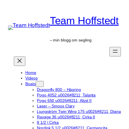
Skip
to
Team Hoffstedt
content
– min blogg om segling
Home
Videos
Boats
Dragonfly 800 – Hägring
Pogo 40S2 u0026#8211; Talanta
Pogo 650 u0026#8211; Alizé II
Laser – Smoos Clary
Ljungström Twin Wing 175 u0026#8211; Diana
Ravage 36 u0026#8211; Cirka II
8 1/2 | Cirka
Nordisk 5 1/2 u0026#8211; Carmencita