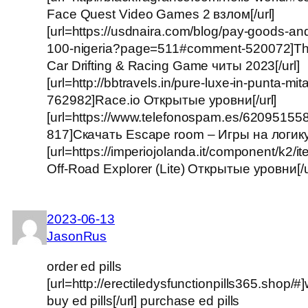
Face Quest Video Games 2 взлом[/url]
[url=https://usdnaira.com/blog/pay-goods-an
100-nigeria?page=511#comment-520072]Thu
Car Drifting & Racing Game читы 2023[/url]
[url=http://bbtravels.in/pure-luxe-in-punta-m
762982]Race.io Открытые уровни[/url]
[url=https://www.telefonospam.es/6209515
817]Скачать Escape room – Игры на логику
[url=https://imperiojolanda.it/component/k2/
Off-Road Explorer (Lite) Открытые уровни[/
2023-06-13
JasonRus
order ed pills
[url=http://erectiledysfunctionpills365.shop/#
buy ed pills[/url] purchase ed pills