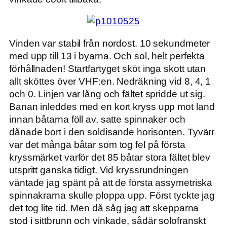
Vinden var stabil från nordost. 10 sekundmeter
med upp till 13 i byarna. Och sol, helt perfekta
förhållnaden! Startfartyget sköt inga skott utan
allt sköttes över VHF:en. Nedräkning vid 8, 4, 1
och 0. Linjen var lång och fältet spridde ut sig.
Banan inleddes med en kort kryss upp mot land
innan båtarna föll av, satte spinnaker och
dånade bort i den soldisande horisonten. Tyvärr
var det många båtar som tog fel på första
kryssmärket varför det 85 båtar stora fältet blev
utspritt ganska tidigt. Vid kryssrundningen
väntade jag spänt på att de första assymetriska
spinnakrarna skulle ploppa upp. Först tyckte jag
det tog lite tid. Men då såg jag att skepparna
stod i sittbrunn och vinkade, sådär solofranskt