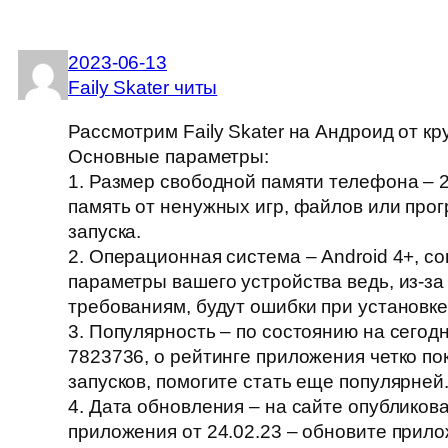
2023-06-13
Faily Skater читы
Рассмотрим Faily Skater на Андроид от кр
Основные параметры:
1. Размер свободной памяти телефона – 
память от ненужных игр, файлов или про
запуска.
2. Операционная система – Android 4+, с
параметры вашего устройства ведь, из-за
требованиям, будут ошибки при установке
3. Популярность – по состоянию на сегод
7823736, о рейтинге приложения четко п
запусков, помогите стать еще популярней
4. Дата обновления – на сайте опубликов
приложения от 24.02.23 – обновите прило