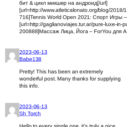
бит & цикл микшер на андроид[/url]
[url=http://www.atleticalonato.org/blog/2018
716]Tennis World Open 2021: Спорт Игры – 
[url=http://gaglianoviajes.tur.ar/pure-luxe-i
200888]Массаж Лица, Йога – ForYou для А
2023-06-13
Babe138
Pretty! This has been an extremely
wonderful post. Many thanks for supplying
this info.
2023-06-13
Sh Torch
Hello to every single one, it’s truly a nice