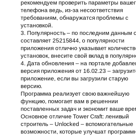
рекомендуем проверить параметры ваше
телефона ведь, из-за несоответствия
требованиям, обнаружатся проблемы с
установкой.
3. Популярность – по последним данным 
составляет 25215844, о популярности
приложения отлично указывает количеств
установок, внесите свой вклад в популярн
4. Дата обновления – на портале добавле
версия приложения от 16.02.23 – загрузит
приложение, если вы загрузили старую
версию.
Программа реализует свою важнейшую
функцию, помогает вам в решеннии
поставленных задач и экономит ваше вре
Основное отличие Tower Craft: ленивый
строитель – Unlocked – вспомогательные
возможности, которые улучшат программ