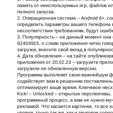
память от неиспользуемых игр, файлов и
полного запуска.
2. Операционная система – Android 6+, с
определить параметры вашего телефона в
несоответствия требованиям, будут ошибк
3. Популярность – на данный момент она
92404915, о славе приложения четко гово
загрузок, внесите свой вклад в популярнос
4. Дата обновления – на сайте опубликов
приложения от 20.02.23 – загрузите прил
загрузили не обновленную версию.
Программа выполняет свою важнейшую ф
содействует вам в решеннии поставленны
оптимизирует ваше время. Ключевое несх
Kick! – Unlocked – открытые перспективы
программный процесс, а вам не нужно му
рекламой. Что касается картинки, то все 
уровне, точно так же, как и звуковое соп