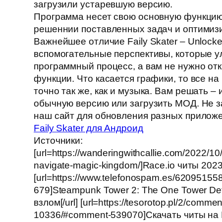
загрузили устаревшую версию.
Программа несет свою основную функцию,
решеннии поставленных задач и оптимиз
Важнейшее отличие Faily Skater – Unlocke
вспомогательные перспективы, которые 
программный процесс, а вам не нужно от
функции. Что касается графики, то все на
точно так же, как и музыка. Вам решать –
обычную версию или загрузить МОД. Не 
наш сайт для обновления разных прилож
Faily Skater для Андроид
Источники:
[url=https://wanderingwithcallie.com/2022/10
navigate-magic-kingdom/]Race.io читы 2023[
[url=https://www.telefonospam.es/6209515
679]Steampunk Tower 2: The One Tower Def
взлом[/url] [url=https://tesorotop.pl/2/comme
10336/#comment-539070]Скачать читы на 