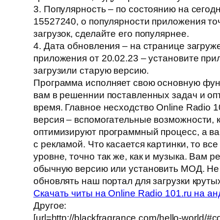
3. Популярность – по состоянию на сегод
15527240, о популярности приложения то
загрузок, сделайте его популярнее.
4. Дата обновления – на странице загруж
приложения от 20.02.23 – установите при
загрузили старую версию.
Программа исполняет свою основную фун
вам в решеннии поставленных задач и оп
время. Главное несходство Online Radio 1
версия – вспомогательные возможности, 
оптимизируют программный процесс, а ва
с рекламой. Что касается картинки, то вс
уровне, точно так же, как и музыка. Вам 
обычную версию или установить МОД. Не
обновлять наш портал для загрузки круты
Скачать читы на Online Radio 101.ru на а
Другое:
[url=http://blackfragrance.com/hello-world/#