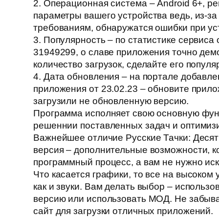
2. Операционная система – Android 6+, р
параметры вашего устройства ведь, из-за
требованиям, обнаружатся ошибки при ус
3. Популярность – по статистике сервиса 
31949299, о славе приложения точно дем
количество загрузок, сделайте его популя
4. Дата обновления – на портале добавле
приложения от 23.02.23 – обновите прило
загрузили не обновленную версию.
Программа исполняет свою основную функ
решеннии поставленных задач и оптимиз
Важнейшее отличие Русские Тачки: Десят
версия – дополнительные возможности, 
программный процесс, а вам не нужно ис
Что касается графики, то все на высоком у
как и звуки. Вам делать выбор – использ
версию или использовать МОД. Не забыв
сайт для загрузки отличных приложений.