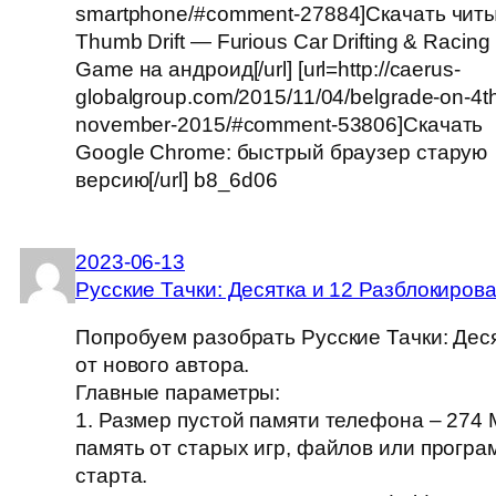
smartphone/#comment-27884]Скачать читы
Thumb Drift — Furious Car Drifting & Racing
Game на андроид[/url] [url=http://caerus-
globalgroup.com/2015/11/04/belgrade-on-4t
november-2015/#comment-53806]Скачать
Google Chrome: быстрый браузер старую
версию[/url] b8_6d06
2023-06-13
Русские Тачки: Десятка и 12 Разблокиров
Попробуем разобрать Русские Тачки: Дес
от нового автора.
Главные параметры:
1. Размер пустой памяти телефона – 274
память от старых игр, файлов или програ
старта.