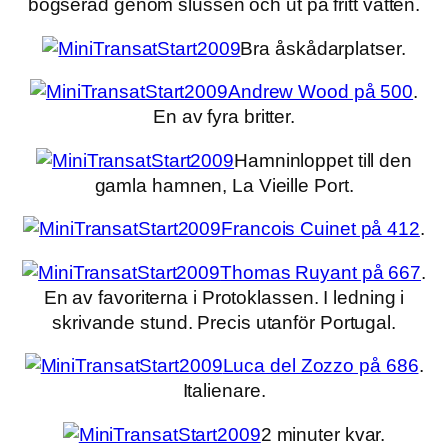
bogserad genom slussen och ut på fritt vatten.
Bra åskådarplatser.
Andrew Wood på 500
.
En av fyra britter.
Hamninloppet till den
gamla hamnen, La Vieille Port.
Francois Cuinet på 412
.
Thomas Ruyant på 667
.
En av favoriterna i Protoklassen. I ledning i
skrivande stund. Precis utanför Portugal.
Luca del Zozzo på 686
.
Italienare.
2 minuter kvar.