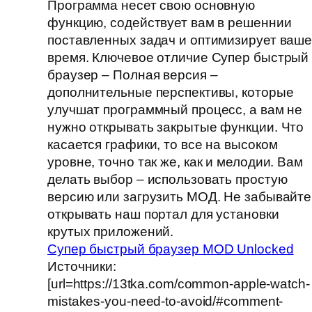
Программа несет свою основную
функцию, содействует вам в решеннии
поставленных задач и оптимизирует ваш
время. Ключевое отличие Супер быстрый
браузер – Полная версия –
дополнительные перспективы, которые
улучшат программный процесс, а вам не
нужно открывать закрытые функции. Что
касается графики, то все на высоком
уровне, точно так же, как и мелодии. Вам
делать выбор – использовать простую
версию или загрузить МОД. Не забывайте
открывать наш портал для установки
крутых приложений.
Супер быстрый браузер MOD Unlocked
Источники:
[url=https://13tka.com/common-apple-watch-
mistakes-you-need-to-avoid/#comment-