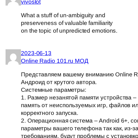
vivoslot
What a stuff of un-ambiguity and
preserveness of valuable familiarity
on the topic of unpredicted emotions.
2023-06-13
Online Radio 101.ru МОД
Представляем вашему вниманию Online Ra
Андроид от крутого автора.
Системные параметры:
1. Размер незанятой памяти устройства –
память от неиспользуемых игр, файлов и
корректного запуска.
2. Операционная система – Android 6+, с
параметры вашего телефона так как, из-з
требованиям, будут проблемы с установко