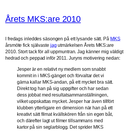
Årets MKS:are 2010
I fredags inleddes säsongen på ett lysande sätt. På
MKS
årsmöte fick självaste
jag
utmärkelsen Årets MKS:are
2010. Stort tack för all uppmuntran. Jag känner mig väldigt
hedrad och peppad inför 2011. Juryns motivering nedan:
Jesper är en relativt ny medlem som snabbt
kommit in i MKS-gänget och förvaltar det vi
gärna kallar MKS-andan, på ett mycket bra sätt.
Direkt tog han på sig uppgifter och har sedan
dess jobbat med resultatsammanställningen,
vilket uppskattas mycket. Jesper har även tillfört
klubben ytterligare en dimension när han på ett
kreativt sätt filmat kvällskören från sin egen båt,
och därefter lagt ut filmer tillsammans med
kartor på sin seglarblogg. Det sprider MKS