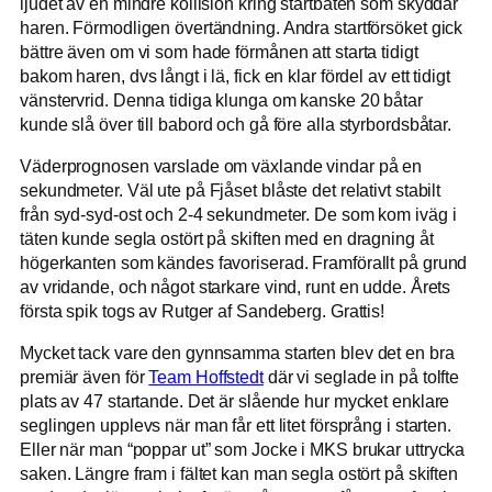
ljudet av en mindre kollision kring startbåten som skyddar
haren. Förmodligen övertändning. Andra startförsöket gick
bättre även om vi som hade förmånen att starta tidigt
bakom haren, dvs långt i lä, fick en klar fördel av ett tidigt
vänstervrid. Denna tidiga klunga om kanske 20 båtar
kunde slå över till babord och gå före alla styrbordsbåtar.
Väderprognosen varslade om växlande vindar på en
sekundmeter. Väl ute på Fjåset blåste det relativt stabilt
från syd-syd-ost och 2-4 sekundmeter. De som kom iväg i
täten kunde segla ostört på skiften med en dragning åt
högerkanten som kändes favoriserad. Framförallt på grund
av vridande, och något starkare vind, runt en udde. Årets
första spik togs av Rutger af Sandeberg. Grattis!
Mycket tack vare den gynnsamma starten blev det en bra
premiär även för
Team Hoffstedt
där vi seglade in på tolfte
plats av 47 startande. Det är slående hur mycket enklare
seglingen upplevs när man får ett litet försprång i starten.
Eller när man “poppar ut” som Jocke i MKS brukar uttrycka
saken. Längre fram i fältet kan man segla ostört på skiften