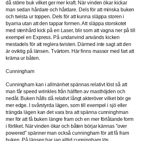
då större buk vilket ger mer kraft. När vinden ökar kickar
man sedan hårdare och hårdare. Dels för att minska buken
och twista ur toppen. Dels för att kunna släppa storen i
byarna utan att den tappar formen. Att släppa storskotet
med stenhård kick på en Laser, blir som att vagna ner på till
exempel en Express. På undanvind används kicken
mestadels för att reglera twisten. Därmed inte sagt att den
är oviktig på länsen. Tvärtom. Här finns massor med fart att
kräma ur båten.
Cunningham
Cunningham kan i allmänhet spännas relativt löst så att
man får speed wrinkles från hälften av masthöjden och
nedåt. Buken hålls då relativt långt akteröver vilket bör ge
mer edge. I svårstyrda lägen, som till exempel i sjö eller
trängda lägen kan det vara bra att spänna cunninghman
mer för att få buken längre fram och en mer förlåtande form
i förliket. När vinden ökar och båten börjar kännas ”over
powered” spänner man också cunningham för att få fram
buken. På länsen har jag alltid cunningham lös.