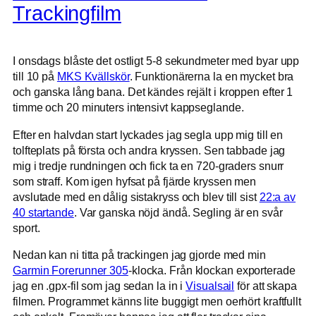
Trackingfilm
I onsdags blåste det ostligt 5-8 sekundmeter med byar upp
till 10 på
MKS Kvällskör
. Funktionärerna la en mycket bra
och ganska lång bana. Det kändes rejält i kroppen efter 1
timme och 20 minuters intensivt kappseglande.
Efter en halvdan start lyckades jag segla upp mig till en
tolfteplats på första och andra kryssen. Sen tabbade jag
mig i tredje rundningen och fick ta en 720-graders snurr
som straff. Kom igen hyfsat på fjärde kryssen men
avslutade med en dålig sistakryss och blev till sist
22:a av
40 startande
. Var ganska nöjd ändå. Segling är en svår
sport.
Nedan kan ni titta på trackingen jag gjorde med min
Garmin Forerunner 305
-klocka. Från klockan exporterade
jag en .gpx-fil som jag sedan la in i
Visualsail
för att skapa
filmen. Programmet känns lite buggigt men oerhört kraftfullt