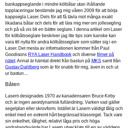
bankappseglande i mindre kölbåtar utan ihållande
topplaceringar bestämde jag mig våren 2009 för att börja
kappsegla Laser. Dels för att få tävla mot många exakt
likadana båtar och dels för att lära mig mer om jollesegling
och på så vis bli en bättre seglare. I denna artikel om Laser
för kölbåtsseglare beskriver jag lite tips som kanske kan
vara till nytta för andra kölbåtsseglare som sätter sig i en
Laser. Det mesta av informationen kommer från Paul
Goodisons
RYA Laser Handbook
och diverse
filmer på
nätet
. Annat är hämtat direkt från bastun på
MKS
samt från
Gustav Dahlberg
som är för snabb för mig, även in och ut
ur bastun…
Båten
Lasern designades 1970 av kanadensaren Bruce Kirby
och är ingen aeordynamisk fulländning. Varken vad gäller
segelplan eller skrovform. Istället är Lasern väldigt tålig och
enkel med en extremt hårt begränsad klassregel. Tack vare
sin enkelhet, tålighet, relativt låga pris och höga
andrahandsvärde har Lasern utvecklats till en av världens