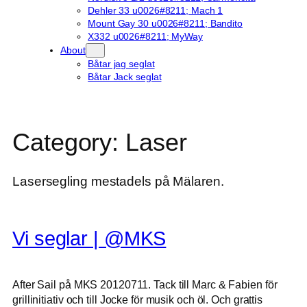
Dehler 33 u0026#8211; Mach 1
Mount Gay 30 u0026#8211; Bandito
X332 u0026#8211; MyWay
About
Båtar jag seglat
Båtar Jack seglat
Category:
Laser
Lasersegling mestadels på Mälaren.
Vi seglar | @MKS
After Sail på MKS 20120711. Tack till Marc & Fabien för
grillinitiativ och till Jocke för musik och öl. Och grattis