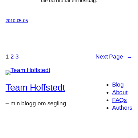
ute och tränar en höstdag.
2010-05-05
1
2
3
Next Page
→
Blog
Team Hoffstedt
About
FAQs
– min blogg om segling
Authors