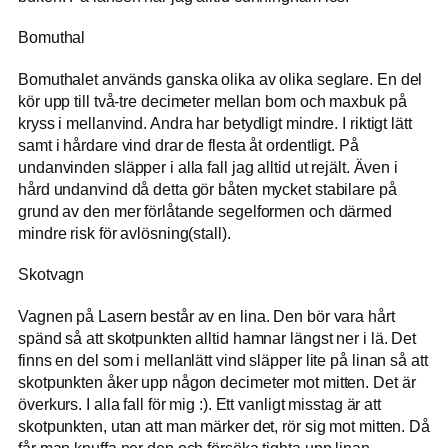
Bomuthal
Bomuthalet används ganska olika av olika seglare. En del
kör upp till två-tre decimeter mellan bom och maxbuk på
kryss i mellanvind. Andra har betydligt mindre. I riktigt lätt
samt i hårdare vind drar de flesta åt ordentligt. På
undanvinden släpper i alla fall jag alltid ut rejält. Även i
hård undanvind då detta gör båten mycket stabilare på
grund av den mer förlåtande segelformen och därmed
mindre risk för avlösning(stall).
Skotvagn
Vagnen på Lasern består av en lina. Den bör vara hårt
spänd så att skotpunkten alltid hamnar längst ner i lä. Det
finns en del som i mellanlätt vind släpper lite på linan så att
skotpunkten åker upp någon decimeter mot mitten. Det är
överkurs. I alla fall för mig :). Ett vanligt misstag är att
skotpunkten, utan att man märker det, rör sig mot mitten. Då