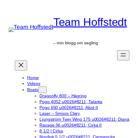
Skip
to
Team Hoffstedt
content
– min blogg om segling
Home
Videos
Boats
Dragonfly 800 – Hägring
Pogo 40S2 u0026#8211; Talanta
Pogo 650 u0026#8211; Alizé II
Laser – Smoos Clary
Ljungström Twin Wing 175 u0026#8211; Diana
Ravage 36 u0026#8211; Cirka II
8 1/2 | Cirka
Nordisk 5 1/2 u0026#8211; Carmencita