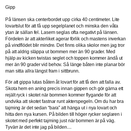
Gipp
På länsen ska centerbordet upp cirka 40 centimeter. Lite
lovartslut för att få upp segelplanet och minska den våta
ytan är sällan fel. Lasern seglas ofta negativt på länsen.
Fördelen är att akterliket agerar förlik och mastens inverkan
på vindflödet blir mindre. Det finns olika skolor men jag tror
på att aldrig släppa ut bommen mer än 90 grader. Med
hjälp av kicken twistas seglet och toppen kommer ändå ut
mer än 90 grader vid behov. Så länge båten inte planar bör
man sitta allra längst fram i sittbrunn.
För att gippa lutas båten åt lovart för att få den att falla av.
Skota hem en aning precis innan gippen och gör gärna ett
rejält ryck i skotet när bommen kommer flygande för att
undvika att skotet fastnar runt akterspegeln. Om du har bra
tajming är det sedan “bara” att hänga ut i nya lovart och
hitta den nya kursen. På bilden till höger rycker seglaren i
skotet med perfekt tajming just när bommen är på väg.
Tyvärr är det inte jag på bilden…