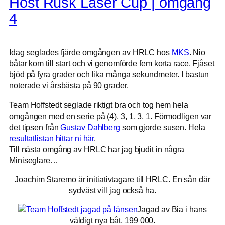
Höst Rusk Laser Cup | omgång
4
Idag seglades fjärde omgången av HRLC hos
MKS
. Nio
båtar kom till start och vi genomförde fem korta race. Fjåset
bjöd på fyra grader och lika många sekundmeter. I bastun
noterade vi årsbästa på 90 grader.
Team Hoffstedt seglade riktigt bra och tog hem hela
omgången med en serie på (4), 3, 1, 3, 1. Förmodligen var
det tipsen från
Gustav Dahlberg
som gjorde susen. Hela
resultatlistan hittar ni här
.
Till nästa omgång av HRLC har jag bjudit in några
Miniseglare…
Joachim Staremo är initiativtagare till HRLC. En sån där
sydväst vill jag också ha.
Jagad av Bia i hans
väldigt nya båt, 199 000.