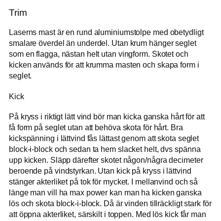
Trim
Laserns mast är en rund aluminiumstolpe med obetydligt
smalare överdel än underdel. Utan krum hänger seglet
som en flagga, nästan helt utan vingform. Skotet och
kicken används för att krumma masten och skapa form i
seglet.
Kick
På kryss i riktigt lätt vind bör man kicka ganska hårt för att
få form på seglet utan att behöva skota för hårt. Bra
kickspänning i lättvind fås lättast genom att skota seglet
block-i-block och sedan ta hem slacket helt, dvs spänna
upp kicken. Släpp därefter skotet någon/några decimeter
beroende på vindstyrkan. Utan kick på kryss i lättvind
stänger akterliket på tok för mycket. I mellanvind och så
länge man vill ha max power kan man ha kicken ganska
lös och skota block-i-block. Då är vinden tillräckligt stark för
att öppna akterliket, särskilt i toppen. Med lös kick får man