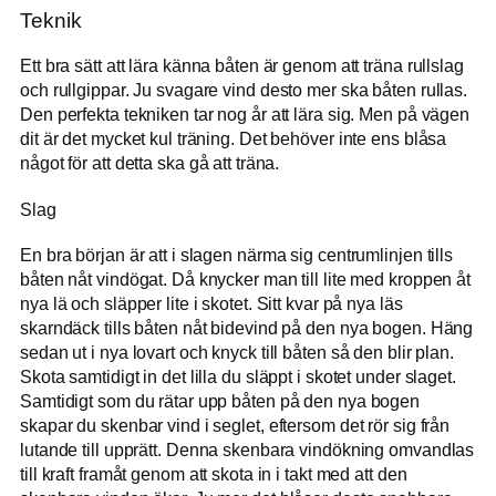
Teknik
Ett bra sätt att lära känna båten är genom att träna rullslag
och rullgippar. Ju svagare vind desto mer ska båten rullas.
Den perfekta tekniken tar nog år att lära sig. Men på vägen
dit är det mycket kul träning. Det behöver inte ens blåsa
något för att detta ska gå att träna.
Slag
En bra början är att i slagen närma sig centrumlinjen tills
båten nåt vindögat. Då knycker man till lite med kroppen åt
nya lä och släpper lite i skotet. Sitt kvar på nya läs
skarndäck tills båten nåt bidevind på den nya bogen. Häng
sedan ut i nya lovart och knyck till båten så den blir plan.
Skota samtidigt in det lilla du släppt i skotet under slaget.
Samtidigt som du rätar upp båten på den nya bogen
skapar du skenbar vind i seglet, eftersom det rör sig från
lutande till upprätt. Denna skenbara vindökning omvandlas
till kraft framåt genom att skota in i takt med att den