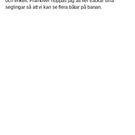
och enkelt. Framöver hoppas jag att fler trackar sina
seglingar så att vi kan se flera båtar på banan.