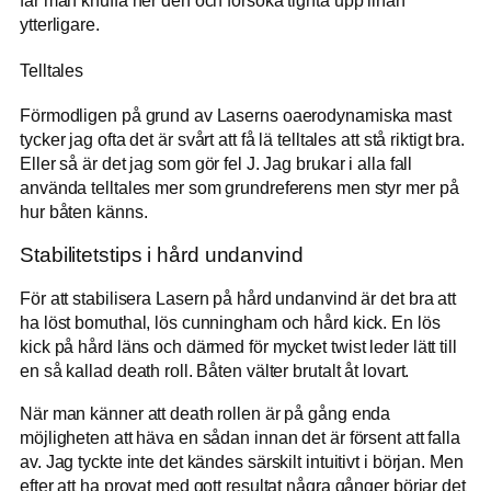
får man knuffa ner den och försöka tighta upp linan
ytterligare.
Telltales
Förmodligen på grund av Laserns oaerodynamiska mast
tycker jag ofta det är svårt att få lä telltales att stå riktigt bra.
Eller så är det jag som gör fel J. Jag brukar i alla fall
använda telltales mer som grundreferens men styr mer på
hur båten känns.
Stabilitetstips i hård undanvind
För att stabilisera Lasern på hård undanvind är det bra att
ha löst bomuthal, lös cunningham och hård kick. En lös
kick på hård läns och därmed för mycket twist leder lätt till
en så kallad death roll. Båten välter brutalt åt lovart.
När man känner att death rollen är på gång enda
möjligheten att häva en sådan innan det är försent att falla
av. Jag tyckte inte det kändes särskilt intuitivt i början. Men
efter att ha provat med gott resultat några gånger börjar det