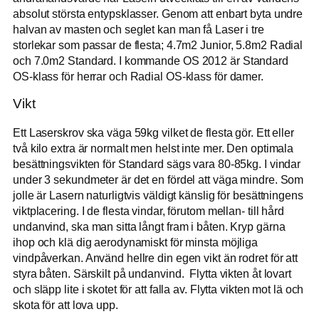
absolut största entypsklasser. Genom att enbart byta undre
halvan av masten och seglet kan man få Laser i tre
storlekar som passar de flesta; 4.7m2 Junior, 5.8m2 Radial
och 7.0m2 Standard. I kommande OS 2012 är Standard
OS-klass för herrar och Radial OS-klass för damer.
Vikt
Ett Laserskrov ska väga 59kg vilket de flesta gör. Ett eller
två kilo extra är normalt men helst inte mer. Den optimala
besättningsvikten för Standard sägs vara 80-85kg. I vindar
under 3 sekundmeter är det en fördel att väga mindre. Som
jolle är Lasern naturligtvis väldigt känslig för besättningens
viktplacering. I de flesta vindar, förutom mellan- till hård
undanvind, ska man sitta långt fram i båten. Kryp gärna
ihop och klä dig aerodynamiskt för minsta möjliga
vindpåverkan. Använd hellre din egen vikt än rodret för att
styra båten. Särskilt på undanvind. Flytta vikten åt lovart
och släpp lite i skotet för att falla av. Flytta vikten mot lä och
skota för att lova upp.