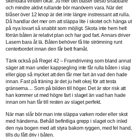
skenbara vinden ökar. Ju mer det blåser desto snabbare
och mindre aktivt rullande bör manövern vara. När det
blåser över 12 knop är det inte längre instressant att rulla.
Då handlar det mer om att släppa lite i skotet och hänga ut
på nya lovart så snabbt som möjligt. Skota inte hem helt
förrän båten är relativt plan och har god fart. Annars driver
Lasern bara åt lä. Båten behöver få lite strömning runt
centerbordet innan den får bett framåt.
Tänk också på Regel 42 – Framdrivning som bland annat
säger att man under kappsegling inte får rulla båten i slag
eller gipp så mycket att den får mer fart än vad den hade
innan. Fast på träning är det ju helt okej för att testa
gränserna… Som på bilden till höger. Det är stor risk att
han kommer ut med högre fart i slaget än vad han hade
innan om han får till resten av slaget perfekt.
När man slår bör man inte släppa varken roder eller skot
med händerna. Behåll befintliga grepp i slaget och inled
den nya bogen med att styra bakom ryggen, med fel hand,
tills du fått driv i båten.