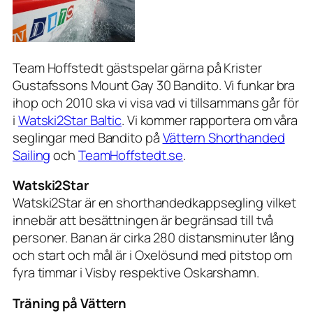
Team Hoffstedt gästspelar gärna på Krister
Gustafssons Mount Gay 30 Bandito. Vi funkar bra
ihop och 2010 ska vi visa vad vi tillsammans går för
i
Watski2Star Baltic
. Vi kommer rapportera om våra
seglingar med Bandito på
Vättern Shorthanded
Sailing
och
TeamHoffstedt.se
.
Watski2Star
Watski2Star är en shorthandedkappsegling vilket
innebär att besättningen är begränsad till två
personer. Banan är cirka 280 distansminuter lång
och start och mål är i Oxelösund med pitstop om
fyra timmar i Visby respektive Oskarshamn.
Träning på Vättern