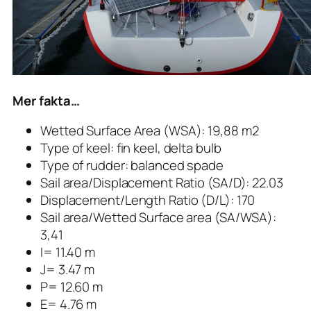
Mer fakta…
Wetted Surface Area (WSA): 19,88 m2
Type of keel: fin keel, delta bulb
Type of rudder: balanced spade
Sail area/Displacement Ratio (SA/D): 22.03
Displacement/Length Ratio (D/L): 170
Sail area/Wetted Surface area (SA/WSA):
3,41
I= 11.40 m
J= 3.47 m
P= 12.60 m
E= 4.76 m