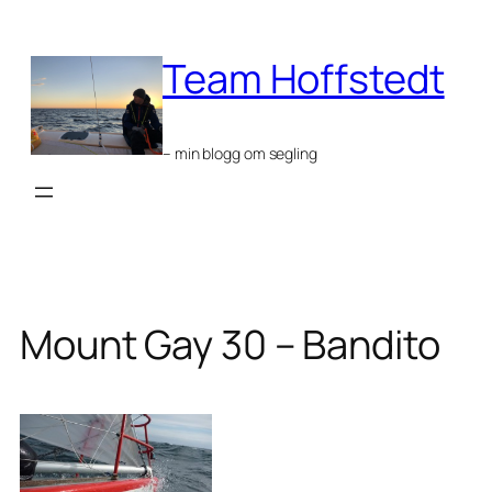
Skip
to
Team Hoffstedt
content
– min blogg om segling
Mount Gay 30 – Bandito