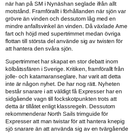
när han på SM i Nynäshan seglade ifrån allt
motstånd. Framförallt i förhållanden när sjön var
grövre än vinden och dessutom låg med en
mindre anfallsvinkel än vinden. Då växlade Arne
fart och höjd med supertrimmet medan övriga
flottan till största del använde sig av twisten för
att hantera den svåra sjön.
Supertrimmet har skapat en stor debatt inom
kölbåtssfären i Sverige. Kritiken, framförallt från
jolle- och katamaranseglare, har varit att detta
inte är någon nyhet. De har nog rätt. Nyheten
består snarare i att väldigt få Expresser har en
sidgående vagn till fockskotpunkten trots att
detta är tillåtet enligt klassregeln. Dessutom
rekommenderar North Sails trimguide för
Expresser att man twistar för att hantera knepig
sjö snarare än att använda sig av en tvärgående