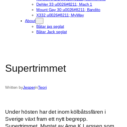
Dehler 33 u0026#8211; Mach 1
Mount Gay 30 u0026#8211; Bandito
X332 u0026#8211; MyWay
About
Båtar jag seglat
Båtar Jack seglat
Supertrimmet
Written by
Jesper
in
Teori
Under hösten har det inom kölbåtssfären i
Sverige växt fram ett nytt begrepp.
Supertrimmet. Myntat av Arne K Larssen som