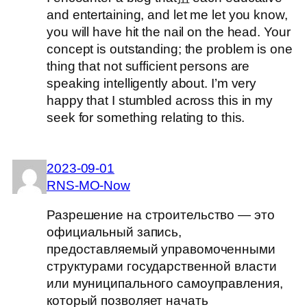
and entertaining, and let me let you know,
you will have hit the nail on the head. Your
concept is outstanding; the problem is one
thing that not sufficient persons are
speaking intelligently about. I’m very
happy that I stumbled across this in my
seek for something relating to this.
2023-09-01
RNS-MO-Now
Разрешение на строительство — это
официальный запись,
предоставляемый управомоченными
структурами государственной власти
или муниципального самоуправления,
который позволяет начать