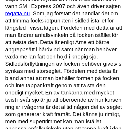
vann SM i Express 2007 och även driver sajten
regatta.nu
. Som jag förstått det handlar det om
att trimma fockskotpunkten i sidled istället för
längsled i vissa lägen. Fördelen med detta är att
man ändrar anfallsvinkeln på focken istället för
att twista den. Detta är enligt Arne ett bättre
angreppsätt i hårdvind samt när man behöver
växla mellan fart och höjd i knepig sjö.
Sidledsförflyttningen av focken behöver givetvis
synkas med storseglet. Fördelen med detta är
bland annat att man behåller formen på focken
och inte tappar kraft genom att twista den
onödigt mycket. En av tankarna med mycket
twist i svår sjö är ju att oberoende av hur kursen
ringlar i vågorna är det alltid någon del av seglet
som genererar kraft framåt. Det känns ju rimligt,
men med supertrimmet kan man istället
anpassa anfallsvinkeln utan att tappa kraft i den