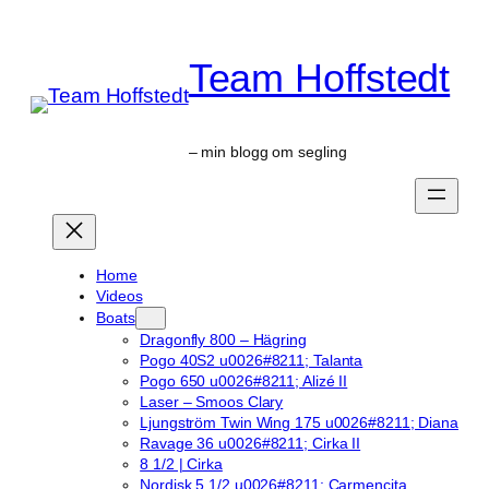
Skip
to
Team Hoffstedt
content
– min blogg om segling
Home
Videos
Boats
Dragonfly 800 – Hägring
Pogo 40S2 u0026#8211; Talanta
Pogo 650 u0026#8211; Alizé II
Laser – Smoos Clary
Ljungström Twin Wing 175 u0026#8211; Diana
Ravage 36 u0026#8211; Cirka II
8 1/2 | Cirka
Nordisk 5 1/2 u0026#8211; Carmencita