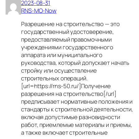
2023-08-31
RNS-MO-Now
Разрешение на строительство — это
государственный удостоверение,
предоставляемый правомочными
учреждениями государственного
аппарата или муниципального
руководства, который допускает начать
стройку или осуществление
строительных операций.
[url=https://rns-50.ru/]Получение
разрешения на строительство[/url]
предписывает нормативные положения и
стандарты к строительной деятельности,
включая допустимые разновидности
работ, приемлемые материалы и приемы,
а также включает строительные