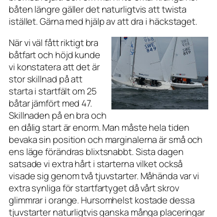
båten längre gäller det naturligtvis att twista
istället. Gärna med hjälp av att dra i häckstaget.
När vi väl fått riktigt bra
båtfart och höjd kunde
vi konstatera att det är
stor skillnad på att
starta i startfält om 25
båtar jämfört med 47.
Skillnaden på en bra och
en dålig start är enorm. Man måste hela tiden
bevaka sin position och marginalerna är små och
ens läge förändras blixtsnabbt. Sista dagen
satsade vi extra hårt i starterna vilket också
visade sig genom två tjuvstarter. Måhända var vi
extra synliga för startfartyget då vårt skrov
glimmrar i orange. Hursomhelst kostade dessa
tjuvstarter naturligtvis ganska många placeringar