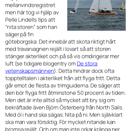
mellanvindsregistret
men här tog vi hjälp av
Pelle Lindells tips att
“nita storen” som han
säger på fin
göteborgska. Det innebär att skota riktigt hårt
med travarvagnen rejält i lovart så att storen
stänger akterliket och på så vis omdirigerar mer
luft (se tidigare blogentry om
De stora
vetenskapsmännen
). Detta hindrar dock ofta
topptelltalen i akterliket från att flyga fritt. Detta
går emot de flesta av trimguiderna. De säger att
den bör flyga fritt åtminstone 50 procent av tiden.
Men det är inte alltid så mycket att bry sig om
bekräftade även Björn Österberg från North Sails.
Med öl i hand ska sägas. Nita på ni. Men självklart
ska man vara försiktig. För mycket nitande kan
bromsa rejält. Och om man inte orkar kränga ner