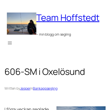
Skip
to
Team Hoffstedt
content
– min blogg om segling
606-SM i Oxelösund
Written by
Jesper
in
Bankappsegling
I förra veckan seglade