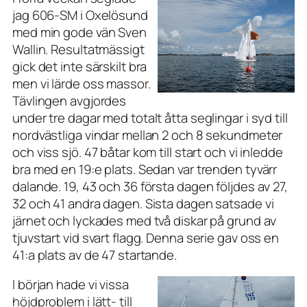
jag 606-SM i Oxelösund
med min gode vän Sven
Wallin. Resultatmässigt
gick det inte särskilt bra
men vi lärde oss massor.
Tävlingen avgjordes
under tre dagar med totalt åtta seglingar i syd till
nordvästliga vindar mellan 2 och 8 sekundmeter
och viss sjö. 47 båtar kom till start och vi inledde
bra med en 19:e plats. Sedan var trenden tyvärr
dalande. 19, 43 och 36 första dagen följdes av 27,
32 och 41 andra dagen. Sista dagen satsade vi
järnet och lyckades med två diskar på grund av
tjuvstart vid svart flagg. Denna serie gav oss en
41:a plats av de 47 startande.
I början hade vi vissa
höjdproblem i lätt- till