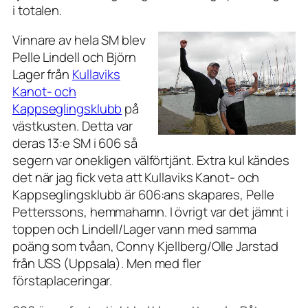
i totalen.
Vinnare av hela SM blev
Pelle Lindell och Björn
Lager från
Kullaviks
Kanot- och
Kappseglingsklubb
på
västkusten. Detta var
deras 13:e SM i 606 så
segern var onekligen välförtjänt. Extra kul kändes
det när jag fick veta att Kullaviks Kanot- och
Kappseglingsklubb är 606:ans skapares, Pelle
Petterssons, hemmahamn. I övrigt var det jämnt i
toppen och Lindell/Lager vann med samma
poäng som tvåan, Conny Kjellberg/Olle Jarstad
från USS (Uppsala). Men med fler
förstaplaceringar.