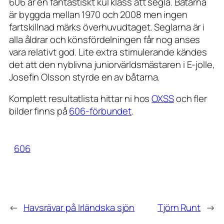
606 är en fantastiskt kul klass att segla. Båtarna
är byggda mellan 1970 och 2008 men ingen
fartskillnad märks överhuvudtaget. Seglarna är i
alla åldrar och könsfördelningen får nog anses
vara relativt god. Lite extra stimulerande kändes
det att den nyblivna juniorvärldsmästaren i E-jolle,
Josefin Olsson styrde en av båtarna.
Komplett resultatlista hittar ni hos
OXSS
och fler
bilder finns på
606-förbundet
.
606
←
Havsrävar på Irländska sjön
Tjörn Runt
→