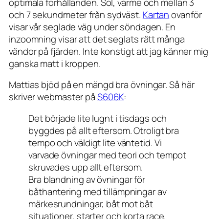
optimala förhållanden. Sol, värme och mellan 3
och 7 sekundmeter från sydväst.
Kartan
ovanför
visar vår seglade väg under söndagen. En
inzoomning visar att det seglats rätt många
vändor på fjärden. Inte konstigt att jag känner mig
ganska matt i kroppen.
Mattias bjöd på en mängd bra övningar. Så här
skriver webmaster på
S606K
:
Det började lite lugnt i tisdags och
byggdes på allt eftersom. Otroligt bra
tempo och väldigt lite väntetid. Vi
varvade övningar med teori och tempot
skruvades upp allt eftersom.
Bra blandning av övningar för
båthantering med tillämpningar av
märkesrundningar, båt mot båt
situationer, starter och korta race.