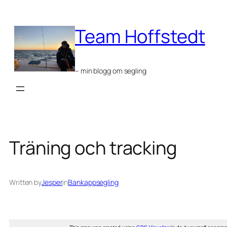
Skip
to
Team Hoffstedt
content
– min blogg om segling
Träning och tracking
Written by
Jesper
in
Bankappsegling