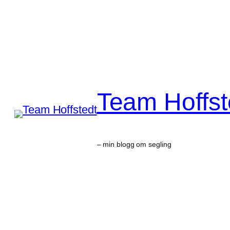
Skip
to
content
Team Hoffst
– min blogg om segling