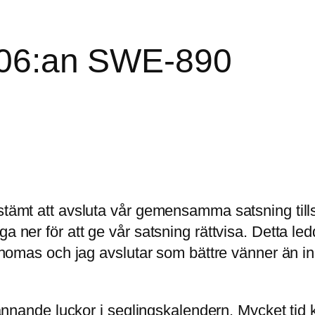
606:an SWE-890
stämt att avsluta vår gemensamma satsning ti
ägga ner för att ge vår satsning rättvisa. Detta led
homas och jag avslutar som bättre vänner än in
ännande luckor i seglingskalendern. Mycket ti