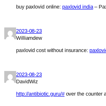
buy paxlovid online:
paxlovid india
– Pax
2023-08-23
Williamdew
paxlovid cost without insurance:
paxlovid
2023-08-23
DavidWiz
http://antibiotic.guru/#
over the counter a