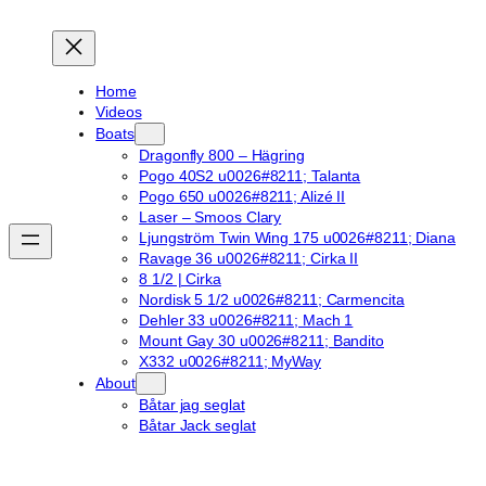
Home
Videos
Boats
Dragonfly 800 – Hägring
Pogo 40S2 u0026#8211; Talanta
Pogo 650 u0026#8211; Alizé II
Laser – Smoos Clary
Ljungström Twin Wing 175 u0026#8211; Diana
Ravage 36 u0026#8211; Cirka II
8 1/2 | Cirka
Nordisk 5 1/2 u0026#8211; Carmencita
Dehler 33 u0026#8211; Mach 1
Mount Gay 30 u0026#8211; Bandito
X332 u0026#8211; MyWay
About
Båtar jag seglat
Båtar Jack seglat