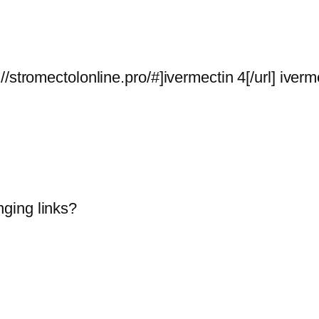
//stromectolonline.pro/#]ivermectin 4[/url] ive
ging links?