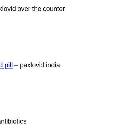
lovid over the counter
 pill
– paxlovid india
ntibiotics