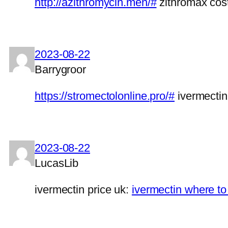
http://azithromycin.men/#
zithromax cos
2023-08-22
Barrygroor
https://stromectolonline.pro/#
ivermectin
2023-08-22
LucasLib
ivermectin price uk:
ivermectin where t