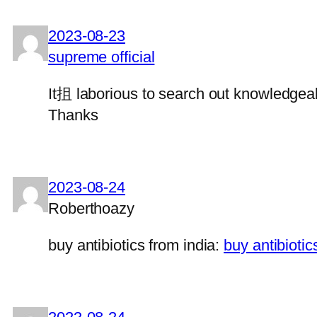
2023-08-23
supreme official
It抯 laborious to search out knowledgea
Thanks
2023-08-24
Roberthoazy
buy antibiotics from india:
buy antibioti