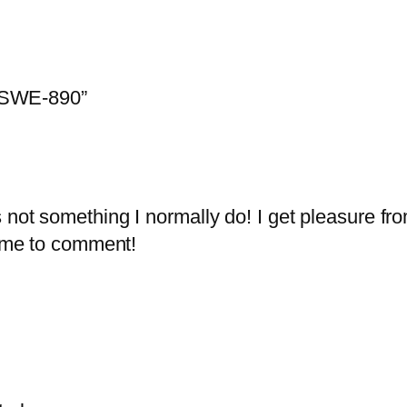
n SWE-890”
 not something I normally do! I get pleasure fro
ng me to comment!