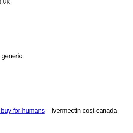
t uk
 generic
o buy for humans
– ivermectin cost canada