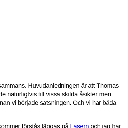
llsammans. Huvudanledningen är att Thomas
de naturligtvis till vissa skilda åsikter men
nan vi började satsningen. Och vi har båda
d kommer förstås läggas på
Lasern
och jag har