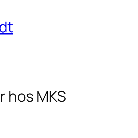
dt
ör hos MKS