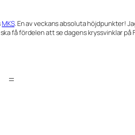
s
MKS
. En av veckans absoluta höjdpunkter! J
ag ska få fördelen att se dagens kryssvinklar p