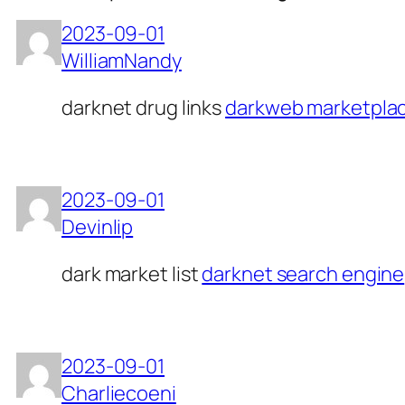
2023-09-01
WilliamNandy
darknet drug links
darkweb marketpla
2023-09-01
Devinlip
dark market list
darknet search engine
2023-09-01
Charliecoeni