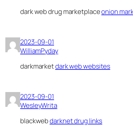
dark web drug marketplace
onion mar
2023-09-01
WilliamPyday
darkmarket
dark web websites
2023-09-01
WesleyWrita
blackweb
darknet drug links