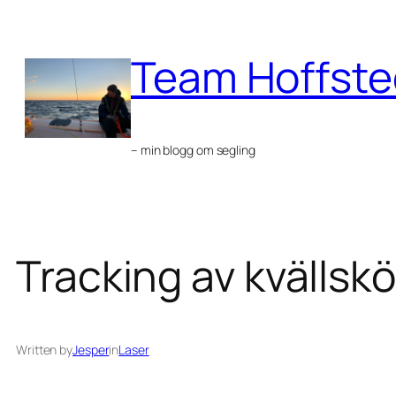
Skip
to
Team Hoffste
content
– min blogg om segling
Tracking av kvällsk
Written by
Jesper
in
Laser