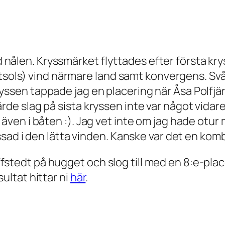
 nålen. Kryssmärket flyttades efter första kry
ols) vind närmare land samt konvergens. Svår
ryssen tappade jag en placering när Åsa Polfjä
ärde slag på sista kryssen inte var något vidare
s även i båten :). Jag vet inte om jag hade otu
ressad i den lätta vinden. Kanske var det en kom
ffstedt på hugget och slog till med en 8:e-pl
sultat hittar ni
här
.