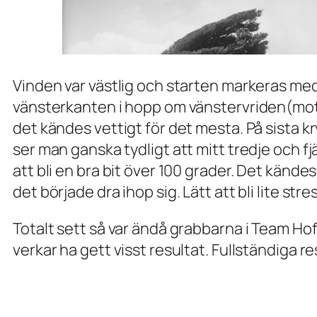
Vinden var västlig och starten markeras med
vänsterkanten i hopp om vänstervriden(mots
det kändes vettigt för det mesta. På sista k
ser man ganska tydligt att mitt tredje och fj
att bli en bra bit över 100 grader. Det kände
det började dra ihop sig. Lätt att bli lite st
Totalt sett så var ändå grabbarna i Team Ho
verkar ha gett visst resultat. Fullständiga re