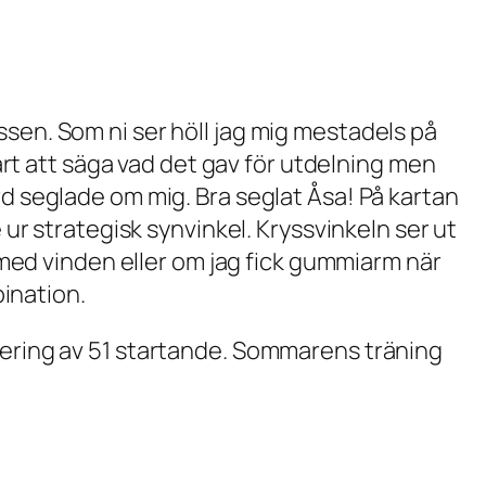
ssen. Som ni ser höll jag mig mestadels på
t att säga vad det gav för utdelning men
rd seglade om mig. Bra seglat Åsa! På kartan
 ur strategisk synvinkel. Kryssvinkeln ser ut
r med vinden eller om jag fick gummiarm när
bination.
acering av 51 startande. Sommarens träning