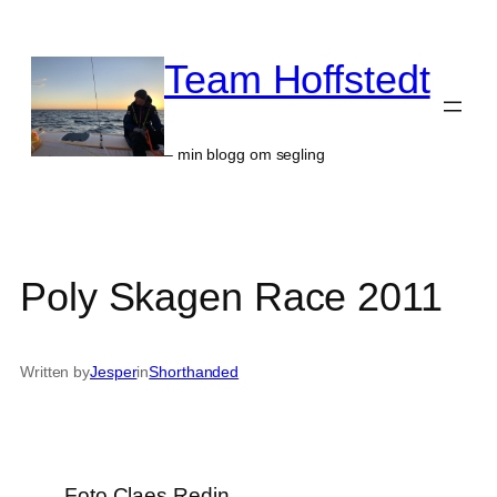
Skip
to
Team Hoffstedt
content
– min blogg om segling
Poly Skagen Race 2011
Written by
Jesper
in
Shorthanded
Foto Claes Redin