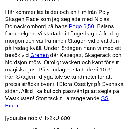
Här kommer lite bilder och en film från Poly
Skagen Race som jag seglade med Niclas
Domack ombord på hans
Pogo 6,50
, Balans,
förra helgen. Vi startade i Långedrag på fredag
morgon och var framme i Skagen vid elvatiden
på fredag kväll. Under lördagen hann vi med ett
besök vid
Grenen
där Kattegatt, Skagerack och
Nordsjön möts. Otroligt vackert och känt för sitt
magiska ljus. På söndagen startade vi 10:30
från Skagen i dryga tolv sekundmeter för att
precis sträcka över till Stora Oset fyr på Svenska
sidan. Alltid lika kul och gästvänligt att segla på
Västkusten! Stort tack till arrangerande
SS
Fram
.
[youtube nobjVHt-2kU 600]