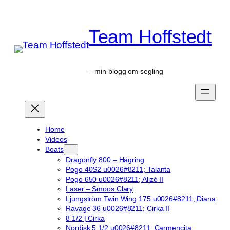
Skip
to
Team Hoffstedt
content
– min blogg om segling
Home
Videos
Boats
Dragonfly 800 – Hägring
Pogo 40S2 u0026#8211; Talanta
Pogo 650 u0026#8211; Alizé II
Laser – Smoos Clary
Ljungström Twin Wing 175 u0026#8211; Diana
Ravage 36 u0026#8211; Cirka II
8 1/2 | Cirka
Nordisk 5 1/2 u0026#8211; Carmencita