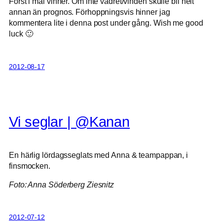
Först i mål vinner. Om inte vädret/vinden skulle bli helt
annan än prognos. Förhoppningsvis hinner jag
kommentera lite i denna post under gång. Wish me good
luck 🙂
2012-08-17
Vi seglar | @Kanan
En härlig lördagsseglats med Anna & teampappan, i
finsmocken.
Foto: Anna Söderberg Ziesnitz
2012-07-12