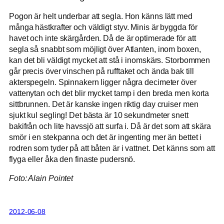
Pogon är helt underbar att segla. Hon känns lätt med
många hästkrafter och väldigt styv. Minis är byggda för
havet och inte skärgården. Då de är optimerade för att
segla så snabbt som möjligt över Atlanten, inom boxen,
kan det bli väldigt mycket att stå i inomskärs. Storbommen
går precis över vinschen på rufftaket och ända bak till
akterspegeln. Spinnakern ligger några decimeter över
vattenytan och det blir mycket tamp i den breda men korta
sittbrunnen. Det är kanske ingen riktig day cruiser men
sjukt kul segling! Det bästa är 10 sekundmeter snett
bakifrån och lite havssjö att surfa i. Då är det som att skära
smör i en stekpanna och det är ingenting mer än bettet i
rodren som tyder på att båten är i vattnet. Det känns som att
flyga eller åka den finaste pudersnö.
Foto: Alain Pointet
2012-06-08