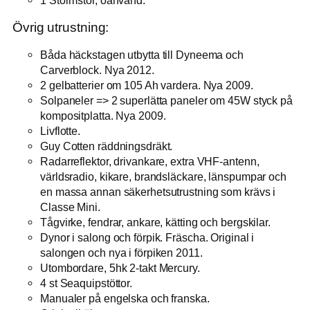
1 Stormstor, oanvänd.
Övrig utrustning:
Båda häckstagen utbytta till Dyneema och
Carverblock. Nya 2012.
2 gelbatterier om 105 Ah vardera. Nya 2009.
Solpaneler => 2 superlätta paneler om 45W styck på
kompositplatta. Nya 2009.
Livflotte.
Guy Cotten räddningsdräkt.
Radarreflektor, drivankare, extra VHF-antenn,
världsradio, kikare, brandsläckare, länspumpar och
en massa annan säkerhetsutrustning som krävs i
Classe Mini.
Tågvirke, fendrar, ankare, kätting och bergskilar.
Dynor i salong och förpik. Fräscha. Original i
salongen och nya i förpiken 2011.
Utombordare, 5hk 2-takt Mercury.
4 st Seaquipstöttor.
Manualer på engelska och franska.