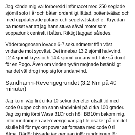
Jag kände mig väl förberedd inför racet med 250 seglade
sjömil solo i år och båten ordentligt lättad, bottentvättad och
med uppdaterade polarer och segelvalstabeller. Kryddan
på moset var att jag hann stuva såväl motor som
soppadunk centralt i båten. Riktigt taggad således.
Väderprognosen lovade 6-7 sekundmeter från väst
vridande mot sydväst. Det innebar 13.2 sjömil halvvind,
12.4 sjömil kryss och 14.4 sjömil undanvind. Inte så dumt
för en Pogo. Även om vinden tyvärr mojnade betänkligt
när det väl drog ihop sig för undanvind.
Sandhamn-Revengegrundet (3.2 Nm på 40
minuter)
Jag kom iväg fint cirka 10 sekunder efter utsatt tid med
code 0 uppe och en sann vindvinkel på cirka 100 grader.
Jag tog mig förbi Wasa 31Cr och höll BB10m bakom mig.
Inför rundningen av Revenge var jag lite osäker på om det
skulle bli för mycket power att fortsätta med code 0 till
Alma. Därför hissade jag genuan inför rundningen för