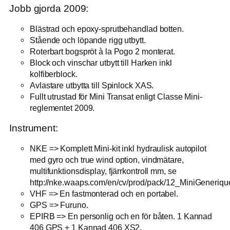
Jobb gjorda 2009:
Blästrad och epoxy-sprutbehandlad botten.
Stående och löpande rigg utbytt.
Roterbart bogspröt à la Pogo 2 monterat.
Block och vinschar utbytt till Harken inkl
kolfiberblock.
Avlastare utbytta till Spinlock XAS.
Fullt utrustad för Mini Transat enligt Classe Mini-
reglementet 2009.
Instrument:
NKE => Komplett Mini-kit inkl hydraulisk autopilot
med gyro och true wind option, vindmätare,
multifunktionsdisplay, fjärrkontroll mm, se
http://nke.waaps.com/en/cv/prod/pack/12_MiniGenerique
VHF => En fastmonterad och en portabel.
GPS => Furuno.
EPIRB => En personlig och en för båten. 1 Kannad
406 GPS + 1 Kannad 406 XS2.