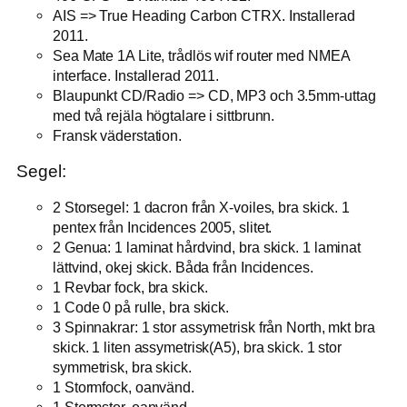
AIS => True Heading Carbon CTRX. Installerad
2011.
Sea Mate 1A Lite, trådlös wif router med NMEA
interface. Installerad 2011.
Blaupunkt CD/Radio => CD, MP3 och 3.5mm-uttag
med två rejäla högtalare i sittbrunn.
Fransk väderstation.
Segel:
2 Storsegel: 1 dacron från X-voiles, bra skick. 1
pentex från Incidences 2005, slitet.
2 Genua: 1 laminat hårdvind, bra skick. 1 laminat
lättvind, okej skick. Båda från Incidences.
1 Revbar fock, bra skick.
1 Code 0 på rulle, bra skick.
3 Spinnakrar: 1 stor assymetrisk från North, mkt bra
skick. 1 liten assymetrisk(A5), bra skick. 1 stor
symmetrisk, bra skick.
1 Stormfock, oanvänd.