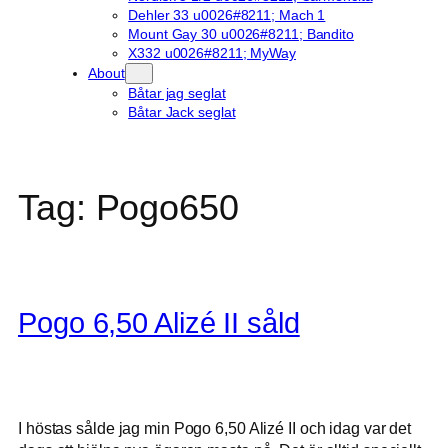
Dehler 33 u0026#8211; Mach 1
Mount Gay 30 u0026#8211; Bandito
X332 u0026#8211; MyWay
About
Båtar jag seglat
Båtar Jack seglat
Tag:
Pogo650
Pogo 6,50 Alizé II såld
I höstas sålde jag min Pogo 6,50 Alizé II och idag var det