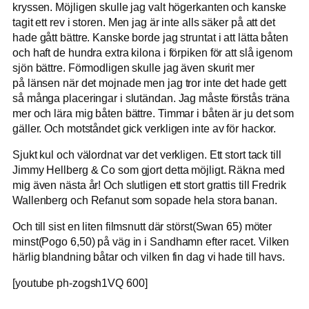
kryssen. Möjligen skulle jag valt högerkanten och kanske
tagit ett rev i storen. Men jag är inte alls säker på att det
hade gått bättre. Kanske borde jag struntat i att lätta båten
och haft de hundra extra kilona i förpiken för att slå igenom
sjön bättre. Förmodligen skulle jag även skurit mer
på länsen när det mojnade men jag tror inte det hade gett
så många placeringar i slutändan. Jag måste förstås träna
mer och lära mig båten bättre. Timmar i båten är ju det som
gäller. Och motståndet gick verkligen inte av för hackor.
Sjukt kul och välordnat var det verkligen. Ett stort tack till
Jimmy Hellberg & Co som gjort detta möjligt. Räkna med
mig även nästa år! Och slutligen ett stort grattis till Fredrik
Wallenberg och Refanut som sopade hela stora banan.
Och till sist en liten filmsnutt där störst(Swan 65) möter
minst(Pogo 6,50) på väg in i Sandhamn efter racet. Vilken
härlig blandning båtar och vilken fin dag vi hade till havs.
[youtube ph-zogsh1VQ 600]