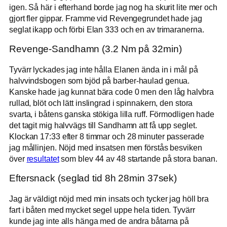
igen. Så här i efterhand borde jag nog ha skurit lite mer och
gjort fler gippar. Framme vid Revengegrundet hade jag
seglat ikapp och förbi Elan 333 och en av trimaranerna.
Revenge-Sandhamn (3.2 Nm på 32min)
Tyvärr lyckades jag inte hålla Elanen ända in i mål på
halvvindsbogen som bjöd på barber-haulad genua.
Kanske hade jag kunnat bära code 0 men den låg halvbra
rullad, blöt och lätt inslingrad i spinnakern, den stora
svarta, i båtens ganska stökiga lilla ruff. Förmodligen hade
det tagit mig halvvägs till Sandhamn att få upp seglet.
Klockan 17:33 efter 8 timmar och 28 minuter passerade
jag mållinjen. Nöjd med insatsen men förstås besviken
över
resultatet
som blev 44 av 48 startande på stora banan.
Eftersnack (seglad tid 8h 28min 37sek)
Jag är väldigt nöjd med min insats och tycker jag höll bra
fart i båten med mycket segel uppe hela tiden. Tyvärr
kunde jag inte alls hänga med de andra båtarna på