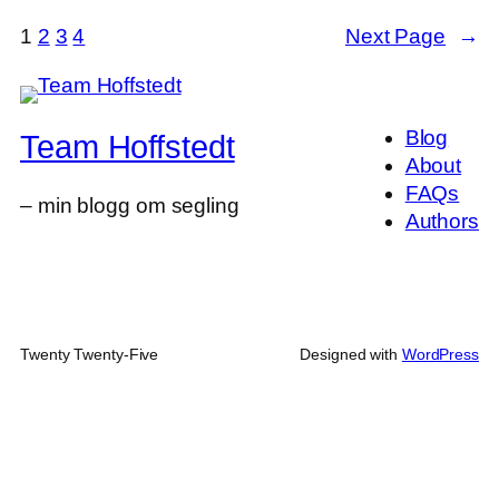
1
2
3
4
Next Page
→
Blog
Team Hoffstedt
About
FAQs
– min blogg om segling
Authors
Twenty Twenty-Five
Designed with
WordPress