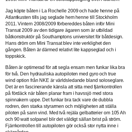
Jag köpte båten i La Rochelle 2009 och hade henne på
Atlantkusten tills jag seglade hem henne till Stockholm
2011. Vintern 2008/2009 förbereddes båten inför Mini
Transat 2009 av den tidigare ägaren som är utbildad
båtkonstruktör på Southamptons universitet för båtdesign.
Hans dröm om Mini Transat blev inte verklighet den
gången. Båten är därmed relativt lite kappseglad och i
toppskick.
Båten är optimerad för att segla ensam men funkar lika bra
för två. Den hydrauliska autopiloten med gyro och true
wind option från NKE är världsledande bland soloseglare.
Det är en fascinerande känsla att sitta med fjärrkontrollen
på fördäck när båten planar fram i havssjö med stora
spinnakern uppe. Det funkar bra tack vare de dubbla
rodren, den starka styrarmen och möjligheten att ställa
piloten på sann vind. Med två rejäla gelbatterier om 105 Ah
och 90 watt solpanel blir det väldigt sällan brist på ström.
Fjärrkontrollen till autopiloten gör också stor nytta inne i
skärgården.