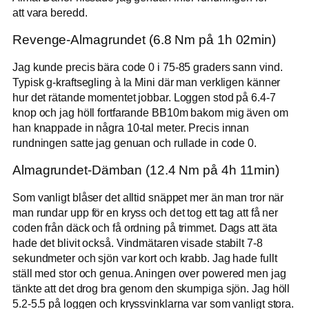
att vara beredd.
Revenge-Almagrundet (6.8 Nm på 1h 02min)
Jag kunde precis bära code 0 i 75-85 graders sann vind.
Typisk g-kraftsegling à la Mini där man verkligen känner
hur det rätande momentet jobbar. Loggen stod på 6.4-7
knop och jag höll fortfarande BB10m bakom mig även om
han knappade in några 10-tal meter. Precis innan
rundningen satte jag genuan och rullade in code 0.
Almagrundet-Dämban (12.4 Nm på 4h 11min)
Som vanligt blåser det alltid snäppet mer än man tror när
man rundar upp för en kryss och det tog ett tag att få ner
coden från däck och få ordning på trimmet. Dags att äta
hade det blivit också. Vindmätaren visade stabilt 7-8
sekundmeter och sjön var kort och krabb. Jag hade fullt
ställ med stor och genua. Aningen over powered men jag
tänkte att det drog bra genom den skumpiga sjön. Jag höll
5.2-5.5 på loggen och kryssvinklarna var som vanligt stora.