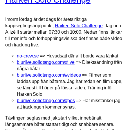
Imorrn lördag är det dags för årets riktiga
kappseglingshöjdpunkt,
Harken Solo Challenge
. Jag och
Alizé II startar mellan 07:30 och 10:00. Nedan finns länkar
till mer info och förhoppningsvis ska det finnas både video
och tracking live.
no-crew.se
=> Huvudsajt där allt borde vara länkat
blurlive.solidtango.com/#live
=> Direktsändning från
några båtar
blurlive.solidtango.com/#videos
=> Filmer som
laddas upp från båtarna. Jag har redan en film uppe,
se längst till höger på första raden, Träning inför
Harken Solo.
blurlive.solidtango.com/#pos
=> Här misstänker jag
att trackingen kommer synas.
Tävlingen seglas med jaktstart vilket innebär att
långsammare båtar startar tidigt och snabbare senare.