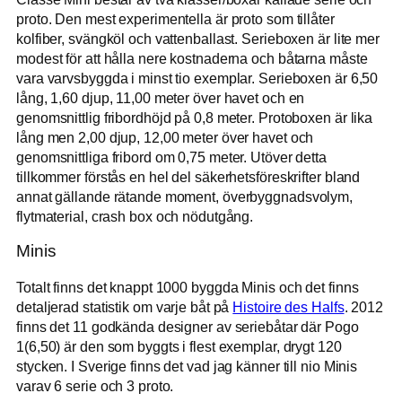
proto. Den mest experimentella är proto som tillåter
kolfiber, svängköl och vattenballast. Serieboxen är lite mer
modest för att hålla nere kostnaderna och båtarna måste
vara varvsbyggda i minst tio exemplar. Serieboxen är 6,50
lång, 1,60 djup, 11,00 meter över havet och en
genomsnittlig fribordhöjd på 0,8 meter. Protoboxen är lika
lång men 2,00 djup, 12,00 meter över havet och
genomsnittliga fribord om 0,75 meter. Utöver detta
tillkommer förstås en hel del säkerhetsföreskrifter bland
annat gällande rätande moment, överbyggnadsvolym,
flytmaterial, crash box och nödutgång.
Minis
Totalt finns det knappt 1000 byggda Minis och det finns
detaljerad statistik om varje båt på
Histoire des Halfs
. 2012
finns det 11 godkända designer av seriebåtar där Pogo
1(6,50) är den som byggts i flest exemplar, drygt 120
stycken. I Sverige finns det vad jag känner till nio Minis
varav 6 serie och 3 proto.