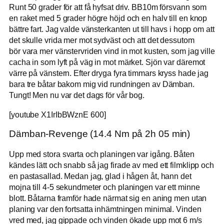
Runt 50 grader för att få hyfsat driv. BB10m försvann som
en raket med 5 grader högre höjd och en halv till en knop
bättre fart. Jag valde vänsterkanten ut till havs i hopp om att
det skulle vrida mer mot sydväst och att det dessutom
bör vara mer vänstervriden vind in mot kusten, som jag ville
cacha in som lyft på väg in mot märket. Sjön var däremot
värre på vänstern. Efter dryga fyra timmars kryss hade jag
bara tre båtar bakom mig vid rundningen av Dämban.
Tungt! Men nu var det dags för vår bog.
[youtube X1IrIbBWznE 600]
Dämban-Revenge (14.4 Nm på 2h 05 min)
Upp med stora svarta och planingen var igång. Båten
kändes lätt och snabb så jag firade av med ett filmklipp och
en pastasallad. Medan jag, glad i hågen åt, hann det
mojna till 4-5 sekundmeter och planingen var ett minne
blott. Båtarna framför hade närmat sig en aning men utan
planing var den fortsatta inhämtningen minimal. Vinden
vred med, jag gippade och vinden ökade upp mot 6 m/s