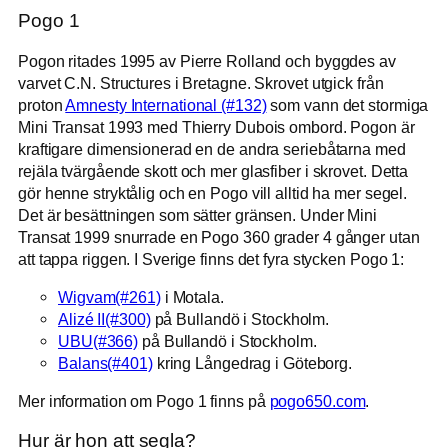
Pogo 1
Pogon ritades 1995 av Pierre Rolland och byggdes av
varvet C.N. Structures i Bretagne. Skrovet utgick från
proton
Amnesty International (#132)
som vann det stormiga
Mini Transat 1993 med Thierry Dubois ombord. Pogon är
kraftigare dimensionerad en de andra seriebåtarna med
rejäla tvärgående skott och mer glasfiber i skrovet. Detta
gör henne stryktålig och en Pogo vill alltid ha mer segel.
Det är besättningen som sätter gränsen. Under Mini
Transat 1999 snurrade en Pogo 360 grader 4 gånger utan
att tappa riggen. I Sverige finns det fyra stycken Pogo 1:
Wigvam(#261)
i Motala.
Alizé II(#300)
på Bullandö i Stockholm.
UBU(#366)
på Bullandö i Stockholm.
Balans(#401)
kring Långedrag i Göteborg.
Mer information om Pogo 1 finns på
pogo650.com
.
Hur är hon att segla?