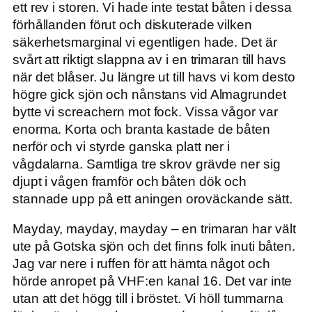
ett rev i storen. Vi hade inte testat båten i dessa
förhållanden förut och diskuterade vilken
säkerhetsmarginal vi egentligen hade. Det är
svårt att riktigt slappna av i en trimaran till havs
när det blåser. Ju längre ut till havs vi kom desto
högre gick sjön och nånstans vid Almagrundet
bytte vi screachern mot fock. Vissa vågor var
enorma. Korta och branta kastade de båten
nerför och vi styrde ganska platt ner i
vågdalarna. Samtliga tre skrov grävde ner sig
djupt i vågen framför och båten dök och
stannade upp på ett aningen oroväckande sätt.
Mayday, mayday, mayday – en trimaran har vält
ute på Gotska sjön och det finns folk inuti båten.
Jag var nere i ruffen för att hämta något och
hörde anropet på VHF:en kanal 16. Det var inte
utan att det högg till i bröstet. Vi höll tummarna