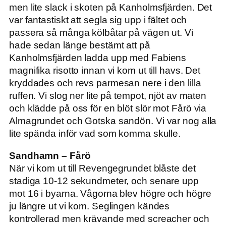
men lite slack i skoten på Kanholmsfjärden. Det
var fantastiskt att segla sig upp i fältet och
passera så många kölbåtar på vägen ut. Vi
hade sedan länge bestämt att på
Kanholmsfjärden ladda upp med Fabiens
magnifika risotto innan vi kom ut till havs. Det
kryddades och revs parmesan nere i den lilla
ruffen. Vi slog ner lite på tempot, njöt av maten
och klädde på oss för en blöt slör mot Fårö via
Almagrundet och Gotska sandön. Vi var nog alla
lite spända inför vad som komma skulle.
Sandhamn – Fårö
När vi kom ut till Revengegrundet blåste det
stadiga 10-12 sekundmeter, och senare upp
mot 16 i byarna. Vågorna blev högre och högre
ju längre ut vi kom. Seglingen kändes
kontrollerad men krävande med screacher och