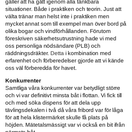
gäller att ha gått igenom alla tänkbara
situationer. Både i praktiken och teorin. Just att
välta tränar man helst inte i praktiken men
mycket annat som till exempel man över bord på
olika bogar och vindförhållanden. Förutom
föreskriven säkerhetsutrustning hade vi med
oss personliga nödsändare (PLB) och
räddningsdräkter.
Detta
i kombination med
erfarenhet och förberedelser gjorde att vi kände
oss väl förberedda för havet.
Konkurrenter
Samtliga våra konkurrenter var betydligt större
och vi var definitivt minsta båt i flottan. Vi fick till
och med söka dispens för att dela upp
tävlingsdekalen i två då våra fribord var för låga
för att hela klistermärket skulle få plats på
höjden. Mätetalsmässigt var vi också en bit ifrån