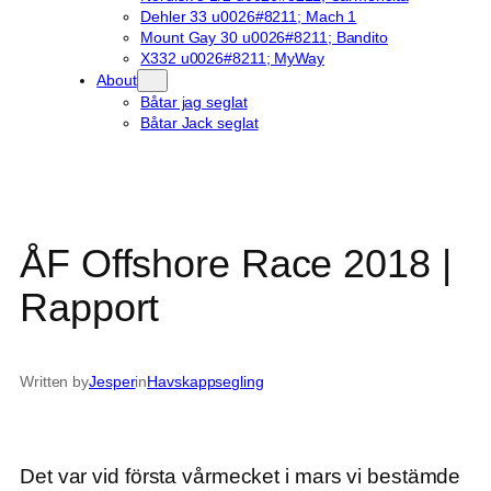
Dehler 33 u0026#8211; Mach 1
Mount Gay 30 u0026#8211; Bandito
X332 u0026#8211; MyWay
About
Båtar jag seglat
Båtar Jack seglat
ÅF Offshore Race 2018 |
Rapport
Written by
Jesper
in
Havskappsegling
Det var vid första vårmecket i mars vi bestämde