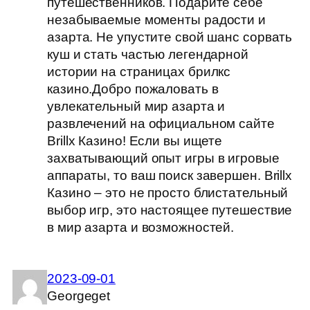
путешественников. Подарите себе
незабываемые моменты радости и
азарта. Не упустите свой шанс сорвать
куш и стать частью легендарной
истории на страницах брилкс
казино.Добро пожаловать в
увлекательный мир азарта и
развлечений на официальном сайте
Brillx Казино! Если вы ищете
захватывающий опыт игры в игровые
аппараты, то ваш поиск завершен. Brillx
Казино – это не просто блистательный
выбор игр, это настоящее путешествие
в мир азарта и возможностей.
2023-09-01
Georgeget