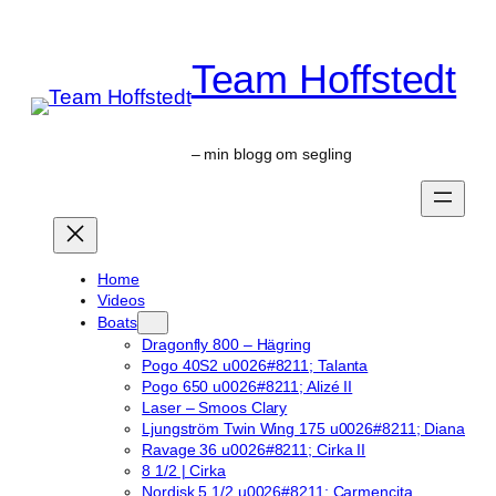
Skip
to
Team Hoffstedt
content
– min blogg om segling
Home
Videos
Boats
Dragonfly 800 – Hägring
Pogo 40S2 u0026#8211; Talanta
Pogo 650 u0026#8211; Alizé II
Laser – Smoos Clary
Ljungström Twin Wing 175 u0026#8211; Diana
Ravage 36 u0026#8211; Cirka II
8 1/2 | Cirka
Nordisk 5 1/2 u0026#8211; Carmencita