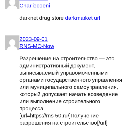
Charliecoeni
darknet drug store
darkmarket url
2023-09-01
RNS-MO-Now
Разрешение на строительство — это
административный документ,
выписываемый управомоченными
органами государственного управления
или муниципального самоуправления,
который допускает начать возведение
или выполнение строительного
процесса.
[url=https://rns-50.ru/]Получение
разрешения на строительство[/url]