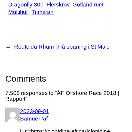
Dragonfly 800
Flerskrov
Gotland runt
Multihull
Trimaran
←
Route du Rhum | På spaning i St Malo
Comments
7,508 responses to “ÅF Offshore Race 2018 |
Rapport”
2023-09-01
SamuelPaf
[url=https://clonidine.africa/]clonidine