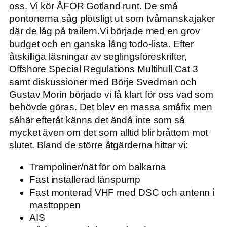
oss. Vi kör ÅFOR Gotland runt. De små
pontonerna såg plötsligt ut som tvåmanskajaker
där de låg på trailern.Vi började med en grov
budget och en ganska lång todo-lista. Efter
åtskilliga läsningar av seglingsföreskrifter,
Offshore Special Regulations Multihull Cat 3
samt diskussioner med Börje Svedman och
Gustav Morin började vi få klart för oss vad som
behövde göras. Det blev en massa småfix men
såhär efteråt känns det ändå inte som så
mycket även om det som alltid blir bråttom mot
slutet. Bland de större åtgärderna hittar vi:
Trampoliner/nät för om balkarna
Fast installerad länspump
Fast monterad VHF med DSC och antenn i
masttoppen
AIS