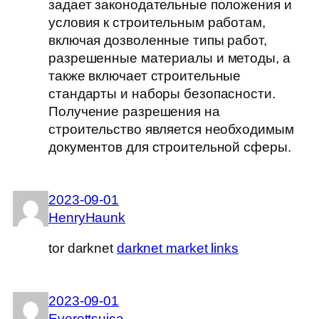
задает законодательные положения и
условия к строительным работам,
включая дозволенные типы работ,
разрешенные материалы и методы, а
также включает строительные
стандарты и наборы безопасности.
Получение разрешения на
строительство является необходимым
документов для строительной сферы.
2023-09-01
HenryHaunk
tor darknet
darknet market links
2023-09-01
Everettsuica