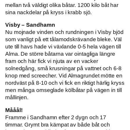
mellan två väldigt olika båtar. 1200 kilo båt har
sina nackdelar på kryss i krabb sjö.
Visby – Sandhamn
Nu mojnade vinden och rundningen i Visby bjöd
som vanligt på ett tålamodskrävande bleke. Väl
ute till havs hade vi växlande 0-5 hela vägen till
Alma. De större båtarna var ointagliga längre
fram och här fick vi njuta av en vacker
solnedgång, små krusningar på vattnet och 6-8
knop med screecher. Vid Almagrundet mötte en
nordväst på 8-10 och vi fick en riktigt härlig kryss
men många omseglade kölbåtar på vägen in till
mållinjen.
Mååål!
Framme i Sandhamn efter 2 dygn och 17
timmar. Grymt bra kämpat av både båt och