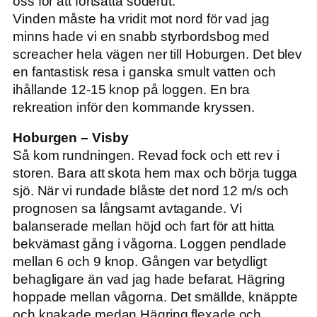
oss för att fortsätta söderut.
Vinden måste ha vridit mot nord för vad jag
minns hade vi en snabb styrbordsbog med
screacher hela vägen ner till Hoburgen. Det blev
en fantastisk resa i ganska smult vatten och
ihållande 12-15 knop på loggen. En bra
rekreation inför den kommande kryssen.
Hoburgen – Visby
Så kom rundningen. Revad fock och ett rev i
storen. Bara att skota hem max och börja tugga
sjö. När vi rundade blåste det nord 12 m/s och
prognosen sa långsamt avtagande. Vi
balanserade mellan höjd och fart för att hitta
bekvämast gång i vågorna. Loggen pendlade
mellan 6 och 9 knop. Gången var betydligt
behagligare än vad jag hade befarat. Hägring
hoppade mellan vågorna. Det smällde, knäppte
och knakade medan Hägring flexade och