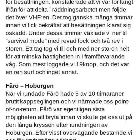
för besättningen, konstaterade att vi var för långt
ifrån för att delta i räddningsarbetet men följde
det över VHF:en. Det tog ganska många timmar
innan vi fick bekräftat att besättningen klarat sig
oskadd. Under dessa timmar växlade vi ner till
”survival mode” med revad fock och två rev i
storen. Ett tag tog vi till och med ner storen helt
för att minska hastigheten in i framförvarande
våg. Som mest loggade vi 19knop, och det var
en ren surf och inget annat.
Fårö – Hoburgen
När vi rundade Fårö hade 5 av 10 trimaraner
brutit kappseglingen och vi närmade oss point-
of-no-return. Fårö var egentligen sista
möjligheten att bryta innan vi skulle ge oss ut på
den långa kryssen efter rundningen av
Hoburgen. Efter visst övervägande bestämde vi