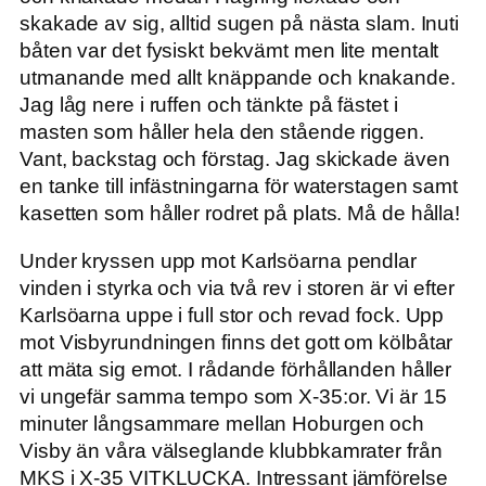
skakade av sig, alltid sugen på nästa slam. Inuti
båten var det fysiskt bekvämt men lite mentalt
utmanande med allt knäppande och knakande.
Jag låg nere i ruffen och tänkte på fästet i
masten som håller hela den stående riggen.
Vant, backstag och förstag. Jag skickade även
en tanke till infästningarna för waterstagen samt
kasetten som håller rodret på plats. Må de hålla!
Under kryssen upp mot Karlsöarna pendlar
vinden i styrka och via två rev i storen är vi efter
Karlsöarna uppe i full stor och revad fock. Upp
mot Visbyrundningen finns det gott om kölbåtar
att mäta sig emot. I rådande förhållanden håller
vi ungefär samma tempo som X-35:or. Vi är 15
minuter långsammare mellan Hoburgen och
Visby än våra välseglande klubbkamrater från
MKS i X-35 VITKLUCKA. Intressant jämförelse