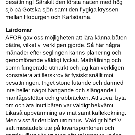
besättning! Särskilt den första natten med hög
sjö på Gotska sjön samt den flygiga kryssen
mellan Hoburgen och Karlsöarna.
Lärdomar
ÅFOR gav oss möjligheten att lära känna båten
bättre, vilket vi verkligen gjorde. Så här några
månader efter seglingen känns planering och
genomförande väldigt lyckat. Mathållning och
sömn fungerade utmärkt och jag kan verkligen
konstatera att flerskrov är fysiskt snällt mot
besättningen. Inget större lutande och därmed
inte heller något hängande och slängande i
mantågsstöttor och grabbräcken. Att sova, byta
om och äta inuti båten var väldigt bekvämt.
Likaså uppvärmning av mat samt kaffekokning.
Men visst är det blött utomhus. Väldigt blött! Vi
satt mestadels ute på lovartspontonen och