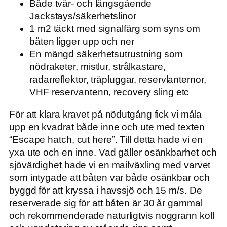
Både tvär- och längsgående
Jackstays/säkerhetslinor
1 m2 täckt med signalfärg som syns om
båten ligger upp och ner
En mängd säkerhetsutrustning som
nödraketer, mistlur, strålkastare,
radarreflektor, träpluggar, reservlanternor,
VHF reservantenn, recovery sling etc
För att klara kravet på nödutgång fick vi måla
upp en kvadrat både inne och ute med texten
“Escape hatch, cut here”. Till detta hade vi en
yxa ute och en inne. Vad gäller osänkbarhet och
sjövärdighet hade vi en mailväxling med varvet
som intygade att båten var både osänkbar och
byggd för att kryssa i havssjö och 15 m/s. De
reserverade sig för att båten är 30 år gammal
och rekommenderade naturligtvis noggrann koll