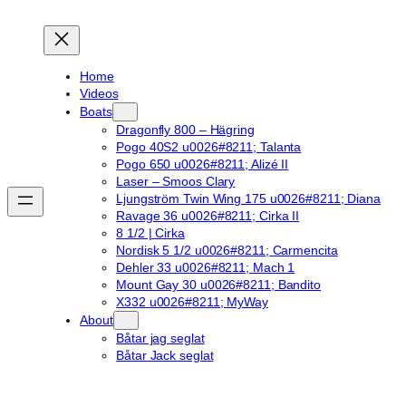
Home
Videos
Boats
Dragonfly 800 – Hägring
Pogo 40S2 u0026#8211; Talanta
Pogo 650 u0026#8211; Alizé II
Laser – Smoos Clary
Ljungström Twin Wing 175 u0026#8211; Diana
Ravage 36 u0026#8211; Cirka II
8 1/2 | Cirka
Nordisk 5 1/2 u0026#8211; Carmencita
Dehler 33 u0026#8211; Mach 1
Mount Gay 30 u0026#8211; Bandito
X332 u0026#8211; MyWay
About
Båtar jag seglat
Båtar Jack seglat