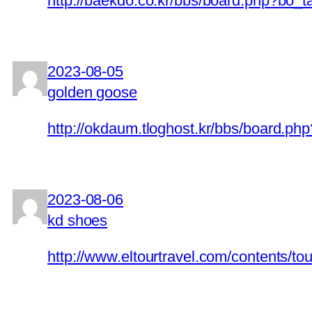
http://baekdo.co.kr/bbs/board.php?bo
2023-08-05
golden goose
http://okdaum.tloghost.kr/bbs/board.
2023-08-06
kd shoes
http://www.eltourtravel.com/contents/tou