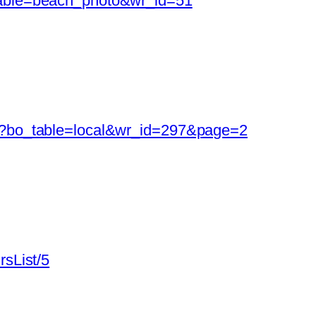
_table=beach_photo&wr_id=51
php?bo_table=local&wr_id=297&page=2
rsList/5