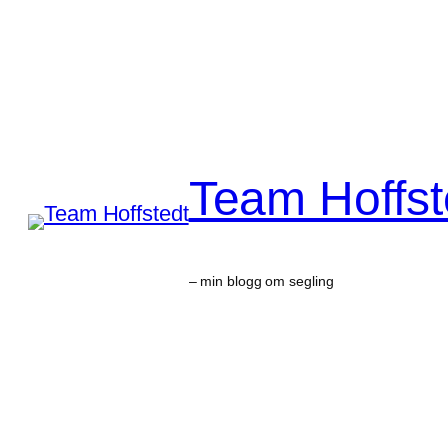
Skip
to
content
Team Hoffst
– min blogg om segling