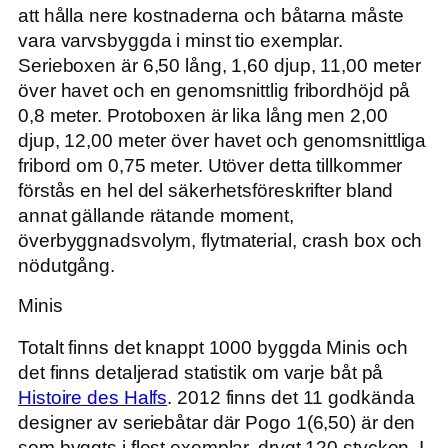
att hålla nere kostnaderna och båtarna måste
vara varvsbyggda i minst tio exemplar.
Serieboxen är 6,50 lång, 1,60 djup, 11,00 meter
över havet och en genomsnittlig fribordhöjd på
0,8 meter. Protoboxen är lika lång men 2,00
djup, 12,00 meter över havet och genomsnittliga
fribord om 0,75 meter. Utöver detta tillkommer
förstås en hel del säkerhetsföreskrifter bland
annat gällande rätande moment,
överbyggnadsvolym, flytmaterial, crash box och
nödutgång.
Minis
Totalt finns det knappt 1000 byggda Minis och
det finns detaljerad statistik om varje båt på
Histoire des Halfs
. 2012 finns det 11 godkända
designer av seriebåtar där Pogo 1(6,50) är den
som byggts i flest exemplar, drygt 120 stycken. I