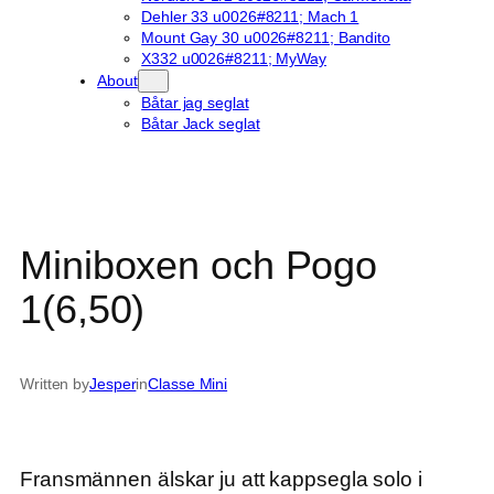
Dehler 33 u0026#8211; Mach 1
Mount Gay 30 u0026#8211; Bandito
X332 u0026#8211; MyWay
About
Båtar jag seglat
Båtar Jack seglat
Miniboxen och Pogo
1(6,50)
Written by
Jesper
in
Classe Mini
Fransmännen älskar ju att kappsegla solo i