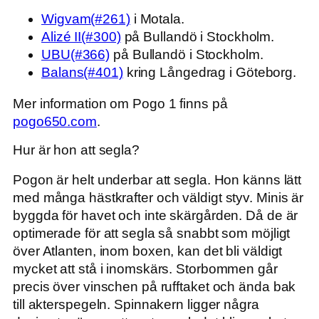
Wigvam(#261)
i Motala.
Alizé II(#300)
på Bullandö i Stockholm.
UBU(#366)
på Bullandö i Stockholm.
Balans(#401)
kring Långedrag i Göteborg.
Mer information om Pogo 1 finns på
pogo650.com
.
Hur är hon att segla?
Pogon är helt underbar att segla. Hon känns lätt
med många hästkrafter och väldigt styv. Minis är
byggda för havet och inte skärgården. Då de är
optimerade för att segla så snabbt som möjligt
över Atlanten, inom boxen, kan det bli väldigt
mycket att stå i inomskärs. Storbommen går
precis över vinschen på rufftaket och ända bak
till akterspegeln. Spinnakern ligger några