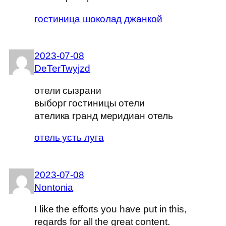
гостиница шоколад джанкой
2023-07-08
DeTerTwyjzd
отели сызрани
выборг гостиницы отели
ателика гранд меридиан отель
отель усть луга
2023-07-08
Nontonia
I like the efforts you have put in this,
regards for all the great content.