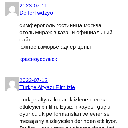
2023-07-11
DeTerTwdzyo
симферополь гостиница москва
отель мираж в казани официальный
сайт
южное взморье адлер цены
красноусольск
2023-07-12
Türkçe Altyazı Film izle
Türkçe altyazılı olarak izlenebilecek
etkileyici bir film. Eşsiz hikayesi, güçlü
oyunculuk performansları ve evrensel
mesajlarıyla izleyicileri derinden etkiliyor.