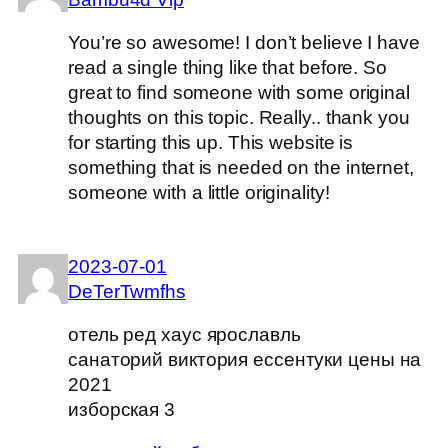
You’re so awesome! I don’t believe I have
read a single thing like that before. So
great to find someone with some original
thoughts on this topic. Really.. thank you
for starting this up. This website is
something that is needed on the internet,
someone with a little originality!
2023-07-01
DeTerTwmfhs
отель ред хаус ярославль
санаторий виктория ессентуки цены на
2021
изборская 3