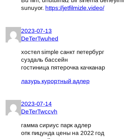
Bu film, unutulmaz bir sinema deneyimi
sunuyor.
https://jetfilmizle.video/
2023-07-13
DeTerTwuhed
хостел simple санкт петербург
суздаль бассейн
гостиница пятерочка качканар
лазурь курортный адлер
2023-07-14
DeTerTwccvh
гамма сириус парк адлер
опк пицунда цены на 2022 год