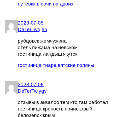
путевка в сочи на двоих
2023-07-05
DeTerTwqjen
рубцовск жемчужина
отель пижама на невском
гостиница ландыш якутск
гостиница тиара вятские поляны
2023-07-06
DeTerTwiygv
отзывы в аквалоо тем кто там работал
гостиница крепость приисковый
белозерск крым