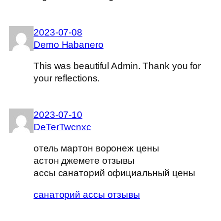
2023-07-08
Demo Habanero
This was beautiful Admin. Thank you for
your reflections.
2023-07-10
DeTerTwcnxc
отель мартон воронеж цены
астон джемете отзывы
ассы санаторий официальный цены
санаторий ассы отзывы