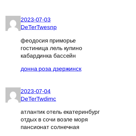
2023-07-03
DeTerTwesnp
феодосия приморье
гостиница лель купино
кабардинка бассейн
донна роза дзержинск
2023-07-04
DeTerTwdimc
атлантик отель екатеринбург
отдых в сочи возле моря
пансионат солнечная