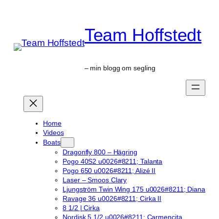
Skip
to
Team Hoffstedt
content
– min blogg om segling
Home
Videos
Boats
Dragonfly 800 – Hägring
Pogo 40S2 u0026#8211; Talanta
Pogo 650 u0026#8211; Alizé II
Laser – Smoos Clary
Ljungström Twin Wing 175 u0026#8211; Diana
Ravage 36 u0026#8211; Cirka II
8 1/2 | Cirka
Nordisk 5 1/2 u0026#8211; Carmencita