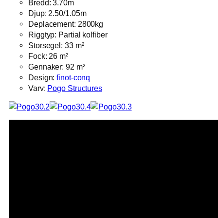
Bredd: 3.70m
Djup: 2.50/1.05m
Deplacement: 2800kg
Riggtyp: Partial kolfiber
Storsegel: 33 m²
Fock: 26 m²
Gennaker: 92 m²
Design:
finot-conq
Varv:
Pogo Structures