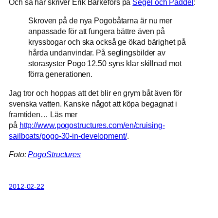
Och så här skriver Erik Barkefors på
Segel och Paddel
:
Skroven på de nya Pogobåtarna är nu mer
anpassade för att fungera bättre även på
kryssbogar och ska också ge ökad bärighet på
hårda undanvindar. På seglingsbilder av
storasyster Pogo 12.50 syns klar skillnad mot
förra generationen.
Jag tror och hoppas att det blir en grym båt även för
svenska vatten. Kanske något att köpa begagnat i
framtiden… Läs mer
på
http://www.pogostructures.com/en/cruising-
sailboats/pogo-30-in-development/
.
Foto:
PogoStructures
2012-02-22