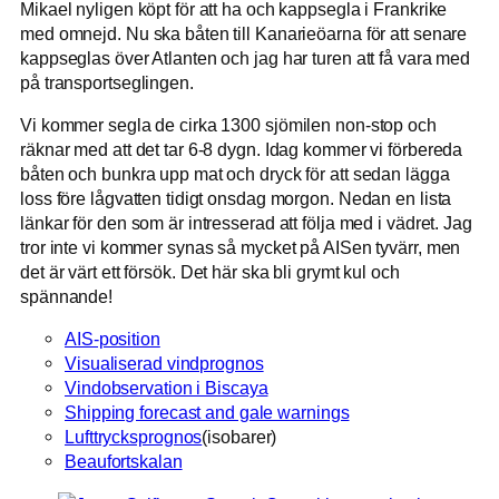
Mikael nyligen köpt för att ha och kappsegla i Frankrike
med omnejd. Nu ska båten till Kanarieöarna för att senare
kappseglas över Atlanten och jag har turen att få vara med
på transportseglingen.
Vi kommer segla de cirka 1300 sjömilen non-stop och
räknar med att det tar 6-8 dygn. Idag kommer vi förbereda
båten och bunkra upp mat och dryck för att sedan lägga
loss före lågvatten tidigt onsdag morgon. Nedan en lista
länkar för den som är intresserad att följa med i vädret. Jag
tror inte vi kommer synas så mycket på AISen tyvärr, men
det är värt ett försök. Det här ska bli grymt kul och
spännande!
AIS-position
Visualiserad vindprognos
Vindobservation i Biscaya
Shipping forecast and gale warnings
Lufttrycksprognos
(isobarer)
Beaufortskalan