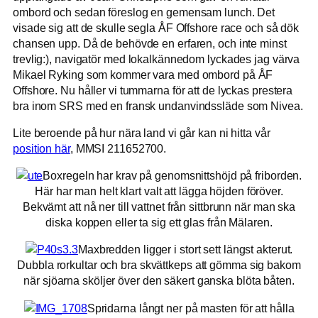
ombord och sedan föreslog en gemensam lunch. Det
visade sig att de skulle segla ÅF Offshore race och så dök
chansen upp. Då de behövde en erfaren, och inte minst
trevlig:), navigatör med lokalkännedom lyckades jag värva
Mikael Ryking som kommer vara med ombord på ÅF
Offshore. Nu håller vi tummarna för att de lyckas prestera
bra inom SRS med en fransk undanvindssläde som Nivea.
Lite beroende på hur nära land vi går kan ni hitta vår
position här
, MMSI 211652700.
Boxregeln har krav på genomsnittshöjd på friborden.
Här har man helt klart valt att lägga höjden föröver.
Bekvämt att nå ner till vattnet från sittbrunn när man ska
diska koppen eller ta sig ett glas från Mälaren.
Maxbredden ligger i stort sett längst akterut.
Dubbla rorkultar och bra skvättkeps att gömma sig bakom
när sjöarna sköljer över den säkert ganska blöta båten.
Spridarna långt ner på masten för att hålla