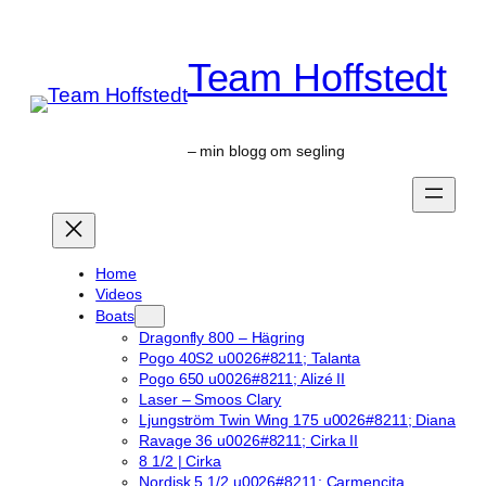
Skip
to
Team Hoffstedt
content
– min blogg om segling
Home
Videos
Boats
Dragonfly 800 – Hägring
Pogo 40S2 u0026#8211; Talanta
Pogo 650 u0026#8211; Alizé II
Laser – Smoos Clary
Ljungström Twin Wing 175 u0026#8211; Diana
Ravage 36 u0026#8211; Cirka II
8 1/2 | Cirka
Nordisk 5 1/2 u0026#8211; Carmencita