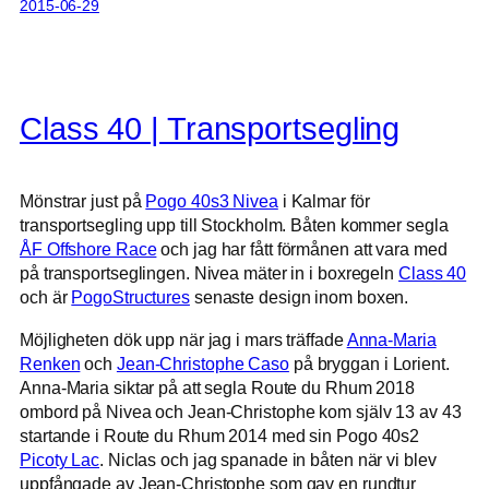
2015-06-29
Class 40 | Transportsegling
Mönstrar just på
Pogo 40s3 Nivea
i Kalmar för
transportsegling upp till Stockholm. Båten kommer segla
ÅF Offshore Race
och jag har fått förmånen att vara med
på transportseglingen. Nivea mäter in i boxregeln
Class 40
och är
PogoStructures
senaste design inom boxen.
Möjligheten dök upp när jag i mars träffade
Anna-Maria
Renken
och
Jean-Christophe Caso
på bryggan i Lorient.
Anna-Maria siktar på att segla Route du Rhum 2018
ombord på Nivea och Jean-Christophe kom själv 13 av 43
startande i Route du Rhum 2014 med sin Pogo 40s2
Picoty Lac
. Niclas och jag spanade in båten när vi blev
uppfångade av Jean-Christophe som gav en rundtur