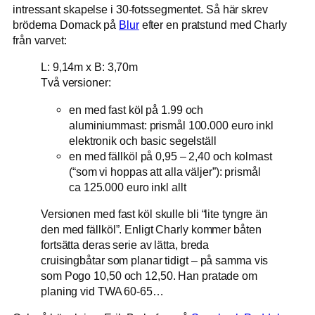
intressant skapelse i 30-fotssegmentet. Så här skrev
bröderna Domack på
Blur
efter en pratstund med Charly
från varvet:
L: 9,14m x B: 3,70m
Två versioner:
en med fast köl på 1.99 och
aluminiummast: prismål 100.000 euro inkl
elektronik och basic segelställ
en med fällköl på 0,95 – 2,40 och kolmast
(“som vi hoppas att alla väljer”): prismål
ca 125.000 euro inkl allt
Versionen med fast köl skulle bli “lite tyngre än
den med fällköl”. Enligt Charly kommer båten
fortsätta deras serie av lätta, breda
cruisingbåtar som planar tidigt – på samma vis
som Pogo 10,50 och 12,50. Han pratade om
planing vid TWA 60-65…