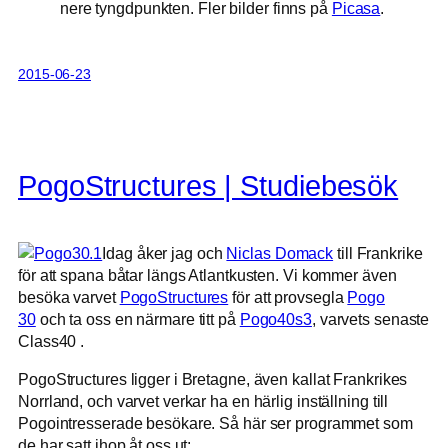
nere tyngdpunkten. Fler bilder finns på
Picasa
.
2015-06-23
PogoStructures | Studiebesök
Idag åker jag och
Niclas Domack
till Frankrike
för att spana båtar längs Atlantkusten. Vi kommer även
besöka varvet
PogoStructures
för att provsegla
Pogo
30
och ta oss en närmare titt på
Pogo40s3
, varvets senaste
Class40 .
PogoStructures ligger i Bretagne, även kallat Frankrikes
Norrland, och varvet verkar ha en härlig inställning till
Pogointresserade besökare. Så här ser programmet som
de har satt ihop åt oss ut: