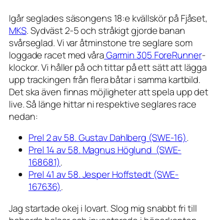
Igår seglades säsongens 18:e kvällskör på Fjåset,
MKS
. Sydväst 2-5 och stråkigt gjorde banan
svårseglad. Vi var åtminstone tre seglare som
loggade racet med våra
Garmin 305 ForeRunner
-
klockor. Vi håller på och tittar på ett sätt att lägga
upp trackingen från flera båtar i samma kartbild.
Det ska även finnas möjligheter att spela upp det
live. Så länge hittar ni respektive seglares race
nedan:
Prel 2 av 58. Gustav Dahlberg (SWE-16)
.
Prel 14 av 58. Magnus Höglund (SWE-
168681)
.
Prel 41 av 58. Jesper Hoffstedt (SWE-
167636)
.
Jag startade okej i lovart. Slog mig snabbt fri till