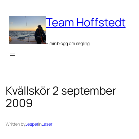
Skip
to
Team Hoffstedt
content
– min blogg om segling
Kvällskör 2 september
2009
Written by
Jesper
in
Laser