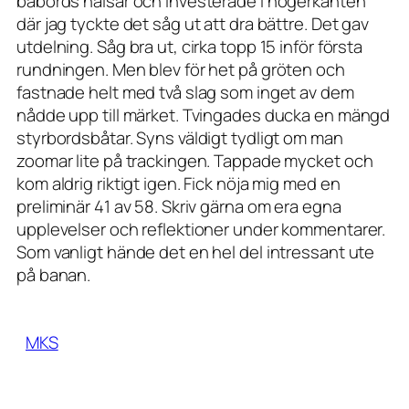
babords halsar och investerade i högerkanten
där jag tyckte det såg ut att dra bättre. Det gav
utdelning. Såg bra ut, cirka topp 15 inför första
rundningen. Men blev för het på gröten och
fastnade helt med två slag som inget av dem
nådde upp till märket. Tvingades ducka en mängd
styrbordsbåtar. Syns väldigt tydligt om man
zoomar lite på trackingen. Tappade mycket och
kom aldrig riktigt igen. Fick nöja mig med en
preliminär 41 av 58. Skriv gärna om era egna
upplevelser och reflektioner under kommentarer.
Som vanligt hände det en hel del intressant ute
på banan.
MKS