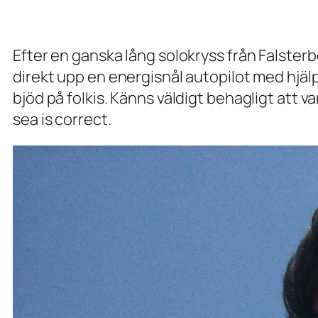
Efter en ganska lång solokryss från Falster
direkt upp en energisnål autopilot med hjäl
bjöd på folkis. Känns väldigt behagligt att v
sea is correct.