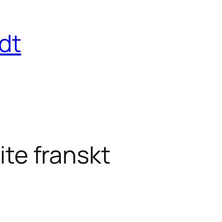
dt
ite franskt