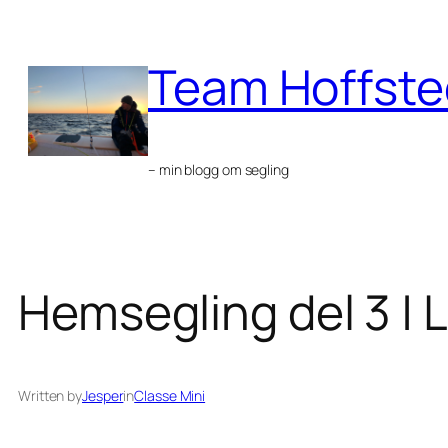
Skip
to
Team Hoffste
content
– min blogg om segling
Hemsegling del 3 | L
Written by
Jesper
in
Classe Mini